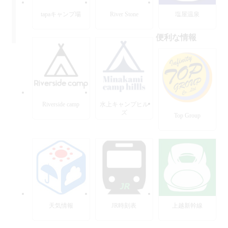
tapaキャンプ場
River Stone
塩屋温泉
便利な情報
Riverside camp
水上キャンプヒル
ズ
Top Group
天気情報
JR時刻表
上越新幹線