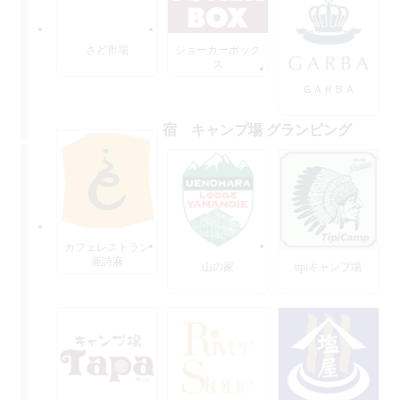
さど市場
ジョーカーボック
ス
ＧＡＲＢＡ
宿 キャンプ場 グランピング
カフェレストラン
亜詩麻
山の家
tipiキャンプ場