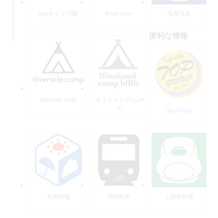
tapaキャンプ場
River Stone
塩屋温泉
便利な情報
Riverside camp
水上キャンプヒル
ズ
Top Group
天気情報
JR時刻表
上越新幹線