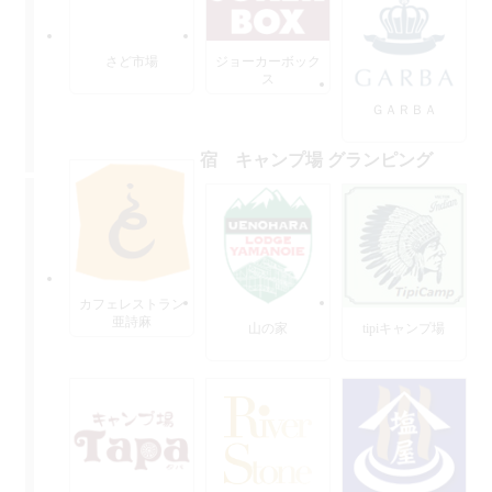
さど市場
ジョーカーボック
ス
ＧＡＲＢＡ
宿 キャンプ場 グランピング
カフェレストラン
亜詩麻
山の家
tipiキャンプ場