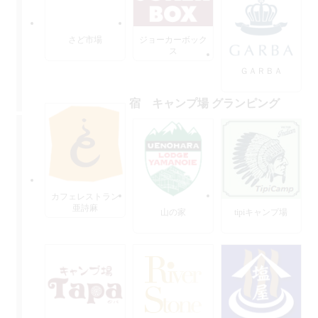
さど市場
ジョーカーボック
ス
ＧＡＲＢＡ
宿 キャンプ場 グランピング
カフェレストラン
亜詩麻
山の家
tipiキャンプ場