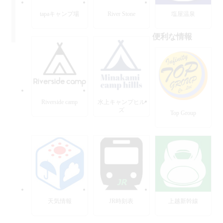
tapaキャンプ場
River Stone
塩屋温泉
便利な情報
Riverside camp
水上キャンプヒル
ズ
Top Group
天気情報
JR時刻表
上越新幹線