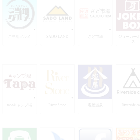
ご当地グルメ
SADO LAND
さど市場
ジョーカー
ス
tapaキャンプ場
River Stone
塩屋温泉
Riverside c