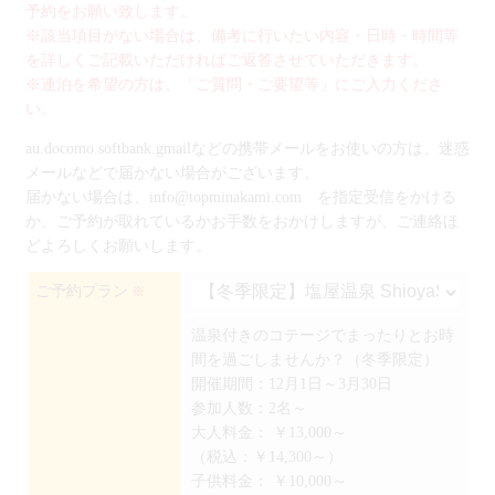
予約をお願い致します。
※該当項目がない場合は、備考に行いたい内容・日時・時間等
を詳しくご記載いただければご返答させていただきます。
※連泊を希望の方は、「ご質問・ご要望等」にご入力くださ
い。
au.docomo.softbank.gmailなどの携帯メールをお使いの方は、迷惑
メールなどで届かない場合がございます。
届かない場合は、info@topminakami.com を指定受信をかける
か、ご予約が取れているかお手数をおかけしますが、ご連絡ほ
どよろしくお願いします。
ご予約プラン
※
温泉付きのコテージでまったりとお時
間を過ごしませんか？（冬季限定）
開催期間：12月1日～3月30日
参加人数：2名～
大人料金：
￥13,000～
（税込：￥14,300～）
子供料金：
￥10,000～