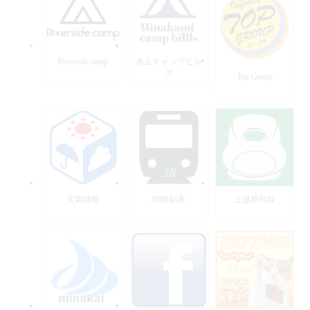
Riverside camp
水上キャンプヒル
ズ
Top Group
天気情報
JR時刻表
上越新幹線