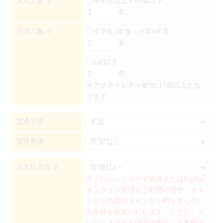
大人人数
〇中学生以上～65歳以下
※
名
子供人数
〇小学生1年生～小学6年生
※
名
〇6歳以下
名
※アクティビティ参加は5歳以上とな
ります。
交通手段
送迎希望
お支払方法
※
※クレジットカード決済またはPayPay
オンライン決済をご利用の場合、キャ
ンセルの際にキャンセル料を差し引い
た金額を返金いたします。ただし、ク
レジットカード決済の場合、お客様の