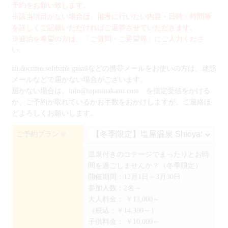
予約をお願い致します。
※該当項目がない場合は、備考に行いたい内容・日時・時間等
を詳しくご記載いただければご返答させていただきます。
※連泊を希望の方は、「ご質問・ご要望等」にご入力くださ
い。
au.docomo.softbank.gmailなどの携帯メールをお使いの方は、迷惑
メールなどで届かない場合がございます。
届かない場合は、info@topminakami.com を指定受信をかける
か、ご予約が取れているかお手数をおかけしますが、ご連絡ほ
どよろしくお願いします。
ご予約プラン
※
温泉付きのコテージでまったりとお時
間を過ごしませんか？（冬季限定）
開催期間：12月1日～3月30日
参加人数：2名～
大人料金：
￥13,000～
（税込：￥14,300～）
子供料金：
￥10,000～