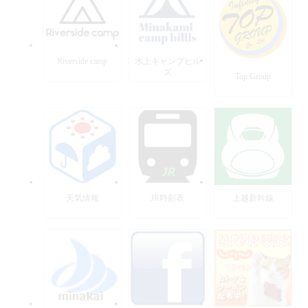
Riverside camp
水上キャンプヒル
ズ
Top Group
天気情報
JR時刻表
上越新幹線