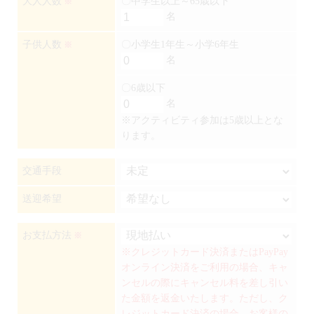
大人人数
〇中学生以上～65歳以下
※
名
子供人数
〇小学生1年生～小学6年生
※
名
〇6歳以下
名
※アクティビティ参加は5歳以上とな
ります。
交通手段
送迎希望
お支払方法
※
※クレジットカード決済またはPayPay
オンライン決済をご利用の場合、キャ
ンセルの際にキャンセル料を差し引い
た金額を返金いたします。ただし、ク
レジットカード決済の場合、お客様の