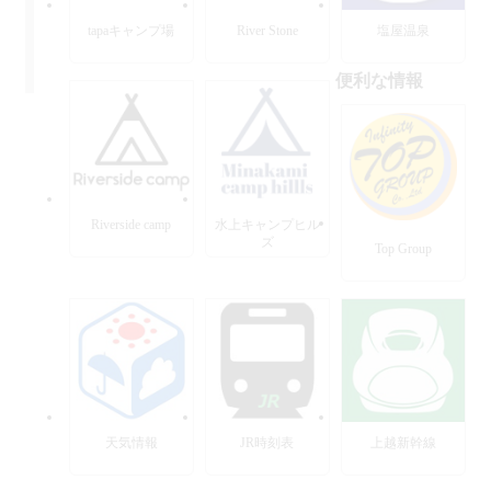
tapaキャンプ場
River Stone
塩屋温泉
便利な情報
Riverside camp
水上キャンプヒル
ズ
Top Group
天気情報
JR時刻表
上越新幹線