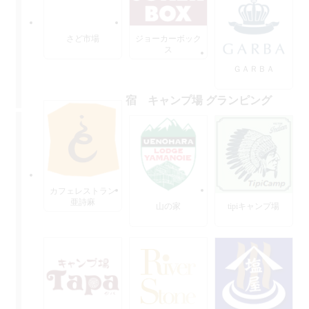
さど市場
ジョーカーボック
ス
ＧＡＲＢＡ
宿 キャンプ場 グランピング
カフェレストラン
亜詩麻
山の家
tipiキャンプ場