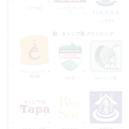
さど市場
ジョーカーボック
ス
ＧＡＲＢＡ
宿 キャンプ場 グランピング
カフェレストラン
亜詩麻
山の家
tipiキャンプ場
tapaキャンプ場
River Stone
塩屋温泉