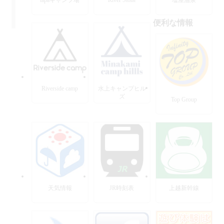
便利な情報
Riverside camp
水上キャンプヒル
ズ
Top Group
天気情報
JR時刻表
上越新幹線