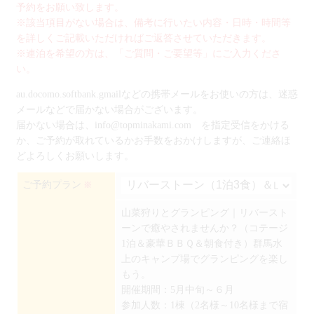
予約をお願い致します。
※該当項目がない場合は、備考に行いたい内容・日時・時間等
を詳しくご記載いただければご返答させていただきます。
※連泊を希望の方は、「ご質問・ご要望等」にご入力くださ
い。
au.docomo.softbank.gmailなどの携帯メールをお使いの方は、迷惑
メールなどで届かない場合がございます。
届かない場合は、info@topminakami.com を指定受信をかける
か、ご予約が取れているかお手数をおかけしますが、ご連絡ほ
どよろしくお願いします。
ご予約プラン
※
山菜狩りとグランピング｜リバースト
ーンで癒やされませんか？（コテージ
1泊＆豪華ＢＢＱ＆朝食付き）群馬水
上のキャンプ場でグランピングを楽し
もう。
開催期間：5月中旬～６月
参加人数：1棟（2名様～10名様まで宿