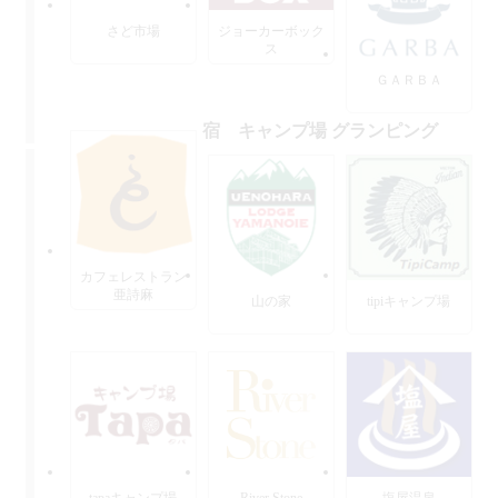
さど市場
ジョーカーボック
ス
ＧＡＲＢＡ
宿 キャンプ場 グランピング
カフェレストラン
亜詩麻
山の家
tipiキャンプ場
tapaキャンプ場
River Stone
塩屋温泉