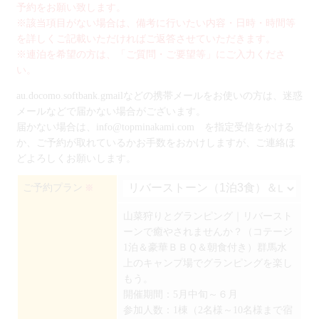
予約をお願い致します。
※該当項目がない場合は、備考に行いたい内容・日時・時間等
を詳しくご記載いただければご返答させていただきます。
※連泊を希望の方は、「ご質問・ご要望等」にご入力くださ
い。
au.docomo.softbank.gmailなどの携帯メールをお使いの方は、迷惑
メールなどで届かない場合がございます。
届かない場合は、info@topminakami.com を指定受信をかける
か、ご予約が取れているかお手数をおかけしますが、ご連絡ほ
どよろしくお願いします。
ご予約プラン
※
山菜狩りとグランピング｜リバースト
ーンで癒やされませんか？（コテージ
1泊＆豪華ＢＢＱ＆朝食付き）群馬水
上のキャンプ場でグランピングを楽し
もう。
開催期間：5月中旬～６月
参加人数：1棟（2名様～10名様まで宿