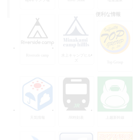
便利な情報
Riverside camp
水上キャンプヒル
ズ
Top Group
天気情報
JR時刻表
上越新幹線