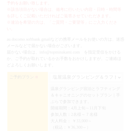
予約をお願い致します。
※該当項目がない場合は、備考に行いたい内容・日時・時間等
を詳しくご記載いただければご返答させていただきます。
※連泊を希望の方は、「ご質問・ご要望等」にご入力くださ
い。
au.docomo.softbank.gmailなどの携帯メールをお使いの方は、迷惑
メールなどで届かない場合がございます。
届かない場合は、info@topminakami.com を指定受信をかける
か、ご予約が取れているかお手数をおかけしますが、ご連絡ほ
どよろしくお願いします。
ご予約プラン
※
温泉グランピング宿泊とラフティング
＆キャニオニングのセットプラン｜手
ぶらで参加できます。
開催期間：4月上旬～11月下旬
参加人数：2名様～７名様
大人料金：
￥33,000～
（税込：￥36,300～）