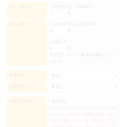
大人人数
〇中学生以上～65歳以下
※
名
子供人数
〇小学生1年生～小学6年生
※
名
〇6歳以下
名
※アクティビティ参加は5歳以上とな
ります。
交通手段
送迎希望
お支払方法
※
※クレジットカード決済またはPayPay
オンライン決済をご利用の場合、キャ
ンセルの際にキャンセル料を差し引い
た金額を返金いたします。ただし、ク