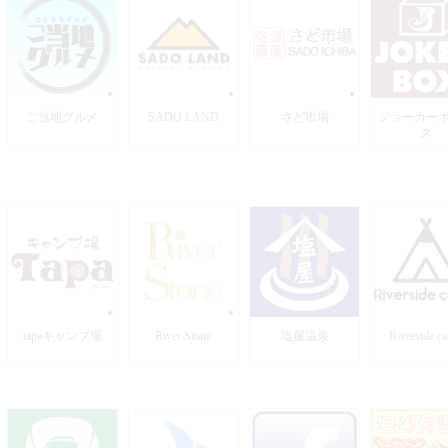
ご当地グルメ
SADO LAND
さど市場
ジョーカー
ス
tapaキャンプ場
River Stone
塩屋温泉
Riverside c