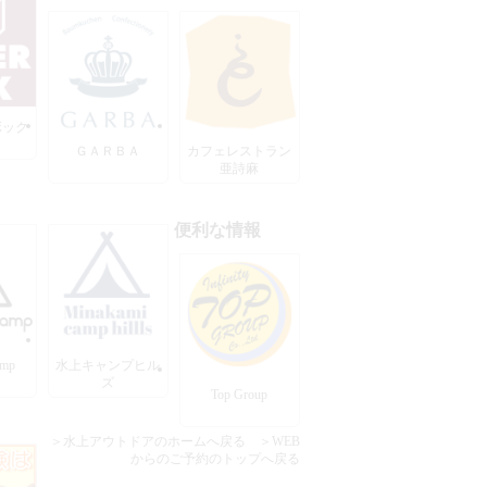
ボック
ＧＡＲＢＡ
カフェレストラン
亜詩麻
便利な情報
amp
水上キャンプヒル
ズ
Top Group
＞水上アウトドアのホームへ戻る
＞WEB
からのご予約のトップへ戻る