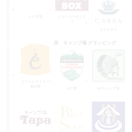
さど市場
ジョーカーボック
ス
ＧＡＲＢＡ
宿 キャンプ場 グランピング
カフェレストラン
亜詩麻
山の家
tipiキャンプ場