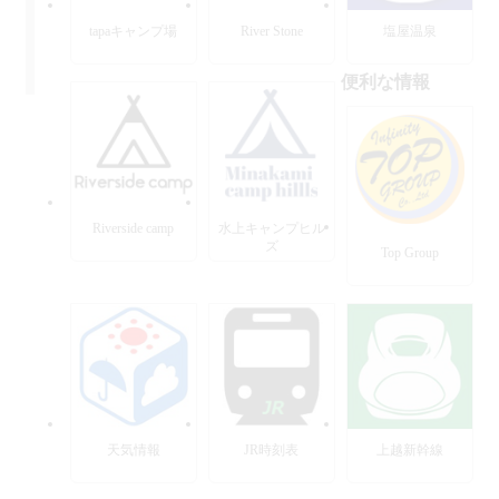
tapaキャンプ場
River Stone
塩屋温泉
便利な情報
Riverside camp
水上キャンプヒル
ズ
Top Group
天気情報
JR時刻表
上越新幹線