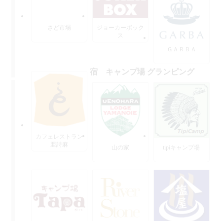
さど市場
ジョーカーボック
ス
ＧＡＲＢＡ
宿 キャンプ場 グランピング
カフェレストラン
亜詩麻
山の家
tipiキャンプ場