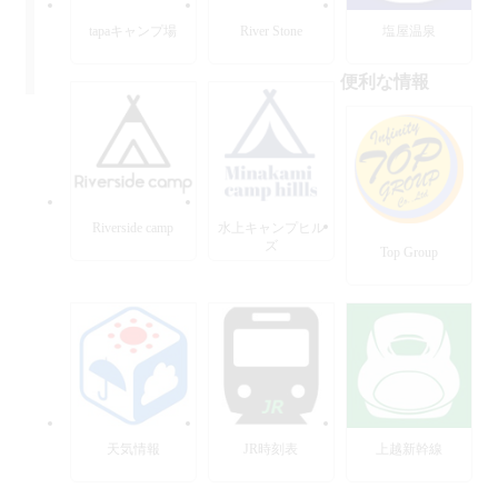
tapaキャンプ場
River Stone
塩屋温泉
便利な情報
Riverside camp
水上キャンプヒル
ズ
Top Group
天気情報
JR時刻表
上越新幹線