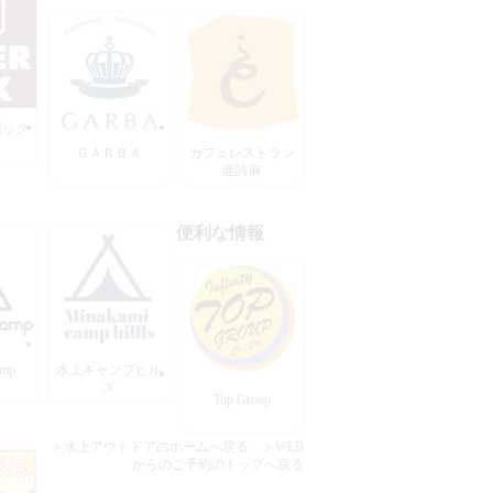
ボック
ＧＡＲＢＡ
カフェレストラン
亜詩麻
便利な情報
amp
水上キャンプヒル
ズ
Top Group
＞水上アウトドアのホームへ戻る
＞WEB
からのご予約のトップへ戻る