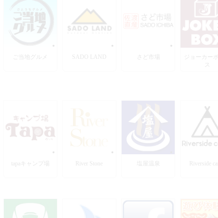
ご当地グルメ
SADO LAND
さど市場
ジョーカー
ス
tapaキャンプ場
River Stone
塩屋温泉
Riverside c