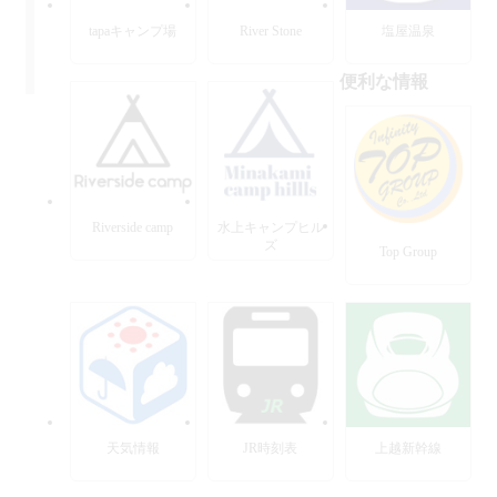
tapaキャンプ場
River Stone
塩屋温泉
便利な情報
Riverside camp
水上キャンプヒル
ズ
Top Group
天気情報
JR時刻表
上越新幹線