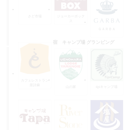
さど市場
ジョーカーボック
ス
ＧＡＲＢＡ
宿 キャンプ場 グランピング
カフェレストラン
亜詩麻
山の家
tipiキャンプ場