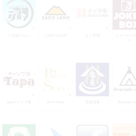
ご当地グルメ
SADO LAND
さど市場
ジョーカー
ス
tapaキャンプ場
River Stone
塩屋温泉
Riverside c