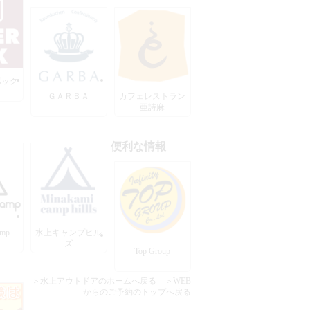
ボック
ＧＡＲＢＡ
カフェレストラン
亜詩麻
便利な情報
amp
水上キャンプヒル
ズ
Top Group
＞水上アウトドアのホームへ戻る
＞WEB
からのご予約のトップへ戻る