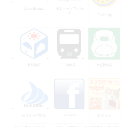
Riverside camp
水上キャンプヒル
ズ
Top Group
天気情報
JR時刻表
上越新幹線
みなかみ町観光
FaceBook
じゃらん