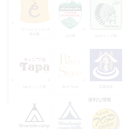
カフェレストラン
亜詩麻
山の家
tipiキャンプ場
tapaキャンプ場
River Stone
塩屋温泉
便利な情報