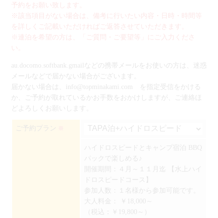
予約をお願い致します。
※該当項目がない場合は、備考に行いたい内容・日時・時間等
を詳しくご記載いただければご返答させていただきます。
※連泊を希望の方は、「ご質問・ご要望等」にご入力くださ
い。
au.docomo.softbank.gmailなどの携帯メールをお使いの方は、迷惑
メールなどで届かない場合がございます。
届かない場合は、info@topminakami.com を指定受信をかける
か、ご予約が取れているかお手数をおかけしますが、ご連絡ほ
どよろしくお願いします。
ご予約プラン
※
ハイドロスピードとキャンプ宿泊 BBQ
パックで楽しめる♪
開催期間：４月～１１月迄 【水上ハイ
ドロスピードコース】
参加人数：１名様から参加可能です。
大人料金：
￥18,000～
（税込：￥19,800～）