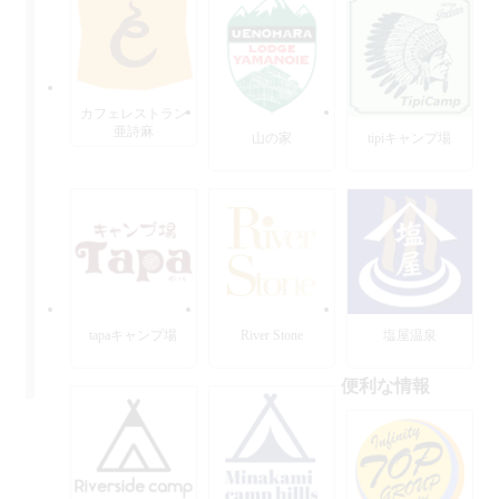
カフェレストラン
亜詩麻
山の家
tipiキャンプ場
tapaキャンプ場
River Stone
塩屋温泉
便利な情報