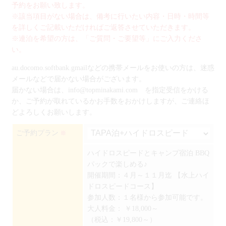
予約をお願い致します。
※該当項目がない場合は、備考に行いたい内容・日時・時間等
を詳しくご記載いただければご返答させていただきます。
※連泊を希望の方は、「ご質問・ご要望等」にご入力くださ
い。
au.docomo.softbank.gmailなどの携帯メールをお使いの方は、迷惑
メールなどで届かない場合がございます。
届かない場合は、info@topminakami.com を指定受信をかける
か、ご予約が取れているかお手数をおかけしますが、ご連絡ほ
どよろしくお願いします。
ご予約プラン
※
ハイドロスピードとキャンプ宿泊 BBQ
パックで楽しめる♪
開催期間：４月～１１月迄 【水上ハイ
ドロスピードコース】
参加人数：１名様から参加可能です。
大人料金：
￥18,000～
（税込：￥19,800～）