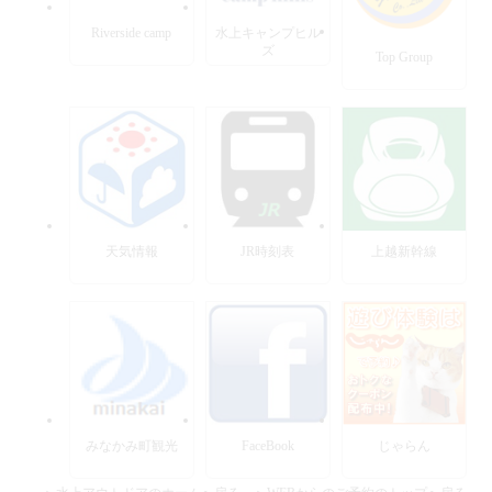
Riverside camp
水上キャンプヒル
ズ
Top Group
天気情報
JR時刻表
上越新幹線
みなかみ町観光
FaceBook
じゃらん