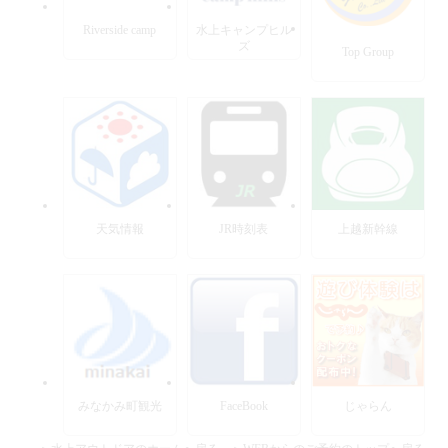
Riverside camp
水上キャンプヒル
ズ
Top Group
天気情報
JR時刻表
上越新幹線
みなかみ町観光
FaceBook
じゃらん