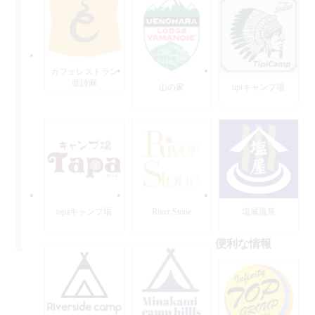
カフェレストラン
亜詩麻
山の家
tipiキャンプ場
tapaキャンプ場
River Stone
塩屋温泉
便利な情報