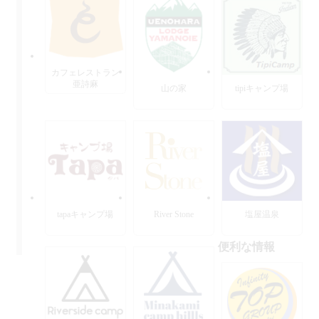
カフェレストラン
亜詩麻
山の家
tipiキャンプ場
tapaキャンプ場
River Stone
塩屋温泉
便利な情報