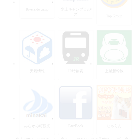
Riverside camp
水上キャンプヒル
ズ
Top Group
天気情報
JR時刻表
上越新幹線
みなかみ町観光
FaceBook
じゃらん