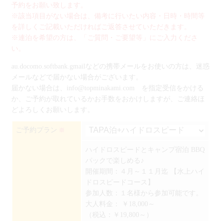
予約をお願い致します。
※該当項目がない場合は、備考に行いたい内容・日時・時間等
を詳しくご記載いただければご返答させていただきます。
※連泊を希望の方は、「ご質問・ご要望等」にご入力くださ
い。
au.docomo.softbank.gmailなどの携帯メールをお使いの方は、迷惑
メールなどで届かない場合がございます。
届かない場合は、info@topminakami.com を指定受信をかける
か、ご予約が取れているかお手数をおかけしますが、ご連絡ほ
どよろしくお願いします。
ご予約プラン
※
ハイドロスピードとキャンプ宿泊 BBQ
パックで楽しめる♪
開催期間：４月～１１月迄 【水上ハイ
ドロスピードコース】
参加人数：１名様から参加可能です。
大人料金：
￥18,000～
（税込：￥19,800～）