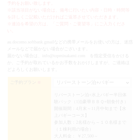
予約をお願い致します。
※該当項目がない場合は、備考に行いたい内容・日時・時間等
を詳しくご記載いただければご返答させていただきます。
※連泊を希望の方は、「ご質問・ご要望等」にご入力くださ
い。
au.docomo.softbank.gmailなどの携帯メールをお使いの方は、迷惑
メールなどで届かない場合がございます。
届かない場合は、info@topminakami.com を指定受信をかける
か、ご予約が取れているかお手数をおかけしますが、ご連絡ほ
どよろしくお願いします。
ご予約プラン
※
リバーストーン泊+水上バギー半日体
験パック（1泊豪華ＢＢＱ+朝食付き）
開催期間：4月末～11月中旬まで【水
上バギーコース】
参加人数：2名様から～１０名様まで
（１棟利用の場合）
大人料金：
￥27,500～