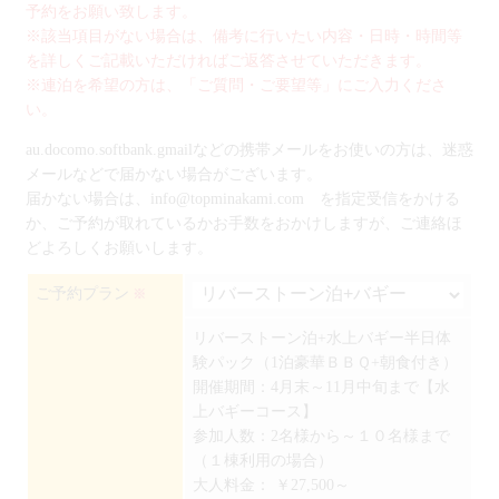
予約をお願い致します。
※該当項目がない場合は、備考に行いたい内容・日時・時間等
を詳しくご記載いただければご返答させていただきます。
※連泊を希望の方は、「ご質問・ご要望等」にご入力くださ
い。
au.docomo.softbank.gmailなどの携帯メールをお使いの方は、迷惑
メールなどで届かない場合がございます。
届かない場合は、info@topminakami.com を指定受信をかける
か、ご予約が取れているかお手数をおかけしますが、ご連絡ほ
どよろしくお願いします。
ご予約プラン
※
リバーストーン泊+水上バギー半日体
験パック（1泊豪華ＢＢＱ+朝食付き）
開催期間：4月末～11月中旬まで【水
上バギーコース】
参加人数：2名様から～１０名様まで
（１棟利用の場合）
大人料金：
￥27,500～