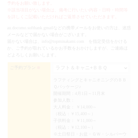
予約をお願い致します。
※該当項目がない場合は、備考に行いたい内容・日時・時間等
を詳しくご記載いただければご返答させていただきます。
au.docomo.softbank.gmailなどの携帯メールをお使いの方は、迷惑
メールなどで届かない場合がございます。
届かない場合は、info@topminakami.com を指定受信をかける
か、ご予約が取れているかお手数をおかけしますが、ご連絡ほ
どよろしくお願いします。
ご予約プラン
※
ラフティングとキャニオニングのＢＢ
Ｑパッケージ♪
開催期間：4月1日～11月末
参加人数：
大人料金：
￥14,000～
（税込：￥15,400～）
子供料金：
￥11,000～
（税込：￥12,100～）
※土日祭日・お盆・ＧＷ・シルバーウ