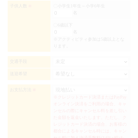
子供人数
〇小学生1年生～小学6年生
※
名
〇6歳以下
名
※アクティビティ参加は5歳以上とな
ります。
交通手段
送迎希望
お支払方法
※
※クレジットカード決済またはPayPay
オンライン決済をご利用の場合、キャ
ンセルの際にキャンセル料を差し引い
た金額を返金いたします。ただし、ク
レジットカード決済の場合、お客様の
都合によるキャンセル時には、キャン
セル料に加え決済手数料(3.6%+税)を