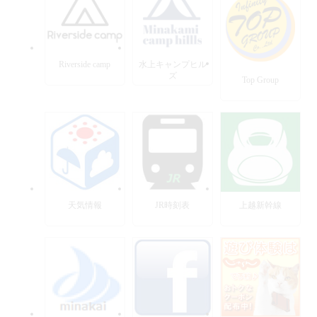
Riverside camp
水上キャンプヒル
ズ
Top Group
天気情報
JR時刻表
上越新幹線