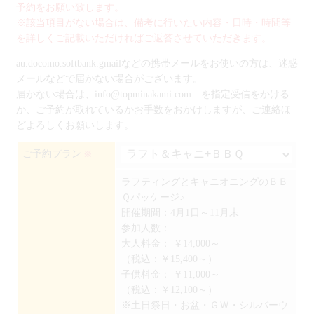
予約をお願い致します。
※該当項目がない場合は、備考に行いたい内容・日時・時間等
を詳しくご記載いただければご返答させていただきます。
au.docomo.softbank.gmailなどの携帯メールをお使いの方は、迷惑
メールなどで届かない場合がございます。
届かない場合は、info@topminakami.com を指定受信をかける
か、ご予約が取れているかお手数をおかけしますが、ご連絡ほ
どよろしくお願いします。
ご予約プラン
※
ラフティングとキャニオニングのＢＢ
Ｑパッケージ♪
開催期間：4月1日～11月末
参加人数：
大人料金：
￥14,000～
（税込：￥15,400～）
子供料金：
￥11,000～
（税込：￥12,100～）
※土日祭日・お盆・ＧＷ・シルバーウ