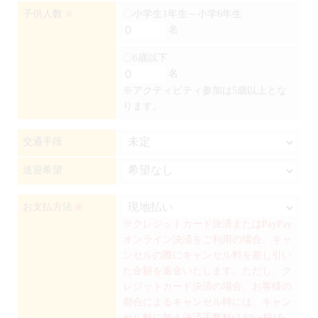
子供人数
〇小学生1年生～小学6年生
※
名
〇6歳以下
名
※アクティビティ参加は5歳以上とな
ります。
交通手段
送迎希望
お支払方法
※
※クレジットカード決済またはPayPay
オンライン決済をご利用の場合、キャ
ンセルの際にキャンセル料を差し引い
た金額を返金いたします。ただし、ク
レジットカード決済の場合、お客様の
都合によるキャンセル時には、キャン
セル料に加え決済手数料(3.6%+税)を