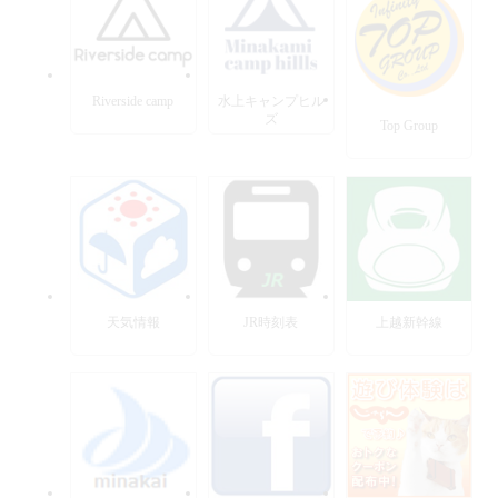
Riverside camp
水上キャンプヒル
ズ
Top Group
天気情報
JR時刻表
上越新幹線