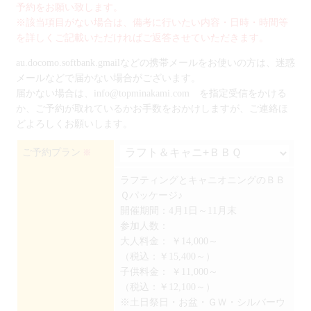
予約をお願い致します。
※該当項目がない場合は、備考に行いたい内容・日時・時間等
を詳しくご記載いただければご返答させていただきます。
au.docomo.softbank.gmailなどの携帯メールをお使いの方は、迷惑
メールなどで届かない場合がございます。
届かない場合は、info@topminakami.com を指定受信をかける
か、ご予約が取れているかお手数をおかけしますが、ご連絡ほ
どよろしくお願いします。
ご予約プラン
※
ラフティングとキャニオニングのＢＢ
Ｑパッケージ♪
開催期間：4月1日～11月末
参加人数：
大人料金：
￥14,000～
（税込：￥15,400～）
子供料金：
￥11,000～
（税込：￥12,100～）
※土日祭日・お盆・ＧＷ・シルバーウ