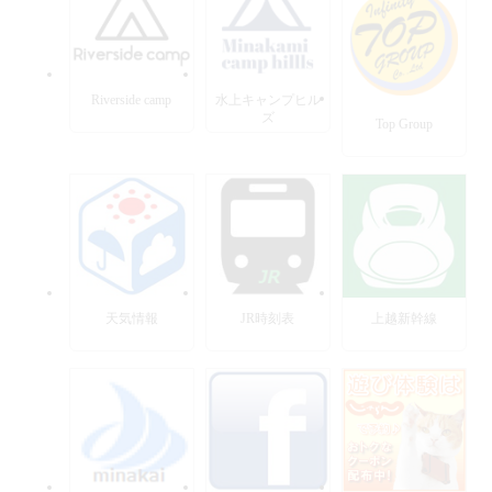
Riverside camp
水上キャンプヒル
ズ
Top Group
天気情報
JR時刻表
上越新幹線