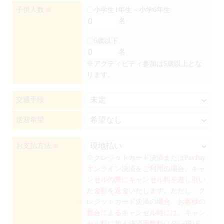
子供人数
〇小学生1年生～小学6年生
※
名
〇6歳以下
名
※アクティビティ参加は5歳以上とな
ります。
交通手段
送迎希望
お支払方法
※
※クレジットカード決済またはPayPay
オンライン決済をご利用の場合、キャ
ンセルの際にキャンセル料を差し引い
た金額を返金いたします。ただし、ク
レジットカード決済の場合、お客様の
都合によるキャンセル時には、キャン
セル料に加え決済手数料(3.6%+税)を