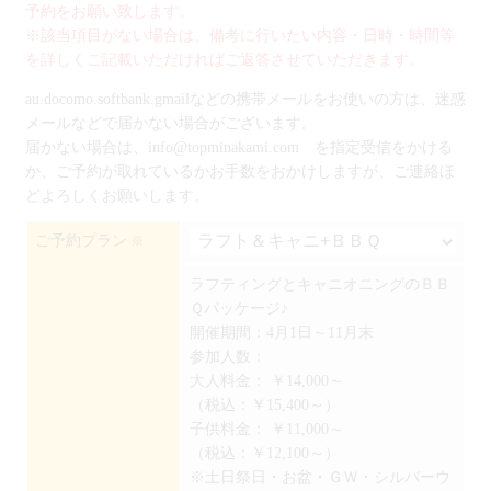
予約をお願い致します。
※該当項目がない場合は、備考に行いたい内容・日時・時間等
を詳しくご記載いただければご返答させていただきます。
au.docomo.softbank.gmailなどの携帯メールをお使いの方は、迷惑
メールなどで届かない場合がございます。
届かない場合は、info@topminakami.com を指定受信をかける
か、ご予約が取れているかお手数をおかけしますが、ご連絡ほ
どよろしくお願いします。
ご予約プラン
※
ラフティングとキャニオニングのＢＢ
Ｑパッケージ♪
開催期間：4月1日～11月末
参加人数：
大人料金：
￥14,000～
（税込：￥15,400～）
子供料金：
￥11,000～
（税込：￥12,100～）
※土日祭日・お盆・ＧＷ・シルバーウ