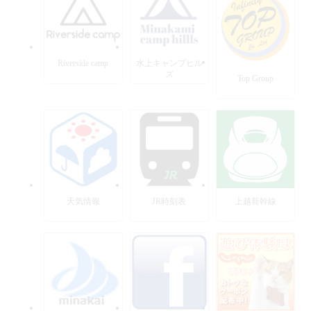
Riverside camp
水上キャンプヒル
ズ
Top Group
天気情報
JR時刻表
上越新幹線