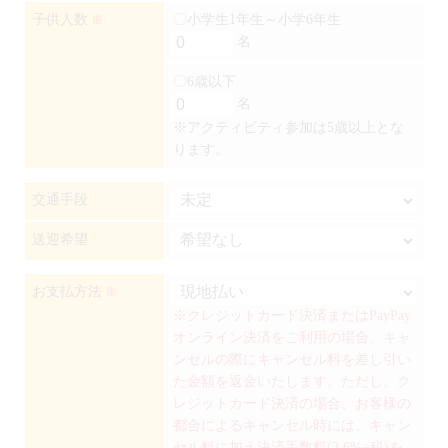
子供人数
〇小学生1年生～小学6年生
※
名
〇6歳以下
名
※アクティビティ参加は5歳以上とな
ります。
交通手段
送迎希望
お支払方法
※
※クレジットカード決済またはPayPay
オンライン決済をご利用の場合、キャ
ンセルの際にキャンセル料を差し引い
た金額を返金いたします。ただし、ク
レジットカード決済の場合、お客様の
都合によるキャンセル時には、キャン
セル料に加え決済手数料(3.6%+税)を