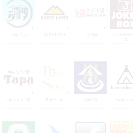
ご当地グルメ
SADO LAND
さど市場
ジョーカー
ス
tapaキャンプ場
River Stone
塩屋温泉
Riverside c