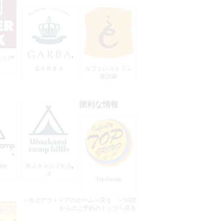
ボック
ＧＡＲＢＡ
カフェレストラン
亜詩麻
便利な情報
amp
水上キャンプヒル
ズ
Top Group
＞水上アウトドアのホームへ戻る
＞WEB
からのご予約のトップへ戻る