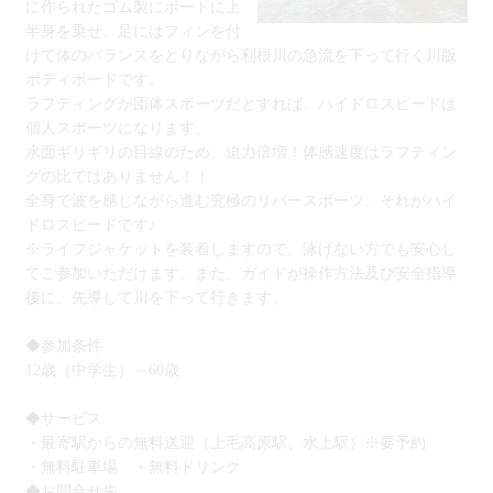
に作られたゴム製にボートに上
半身を乗せ、足にはフィンを付
けて体のバランスをとりながら利根川の急流を下って行く川版
ボディボードです。
ラフティングが団体スポーツだとすれば、ハイドロスピードは
個人スポーツになります。
水面ギリギリの目線のため、迫力倍増！体感速度はラフティン
グの比ではありません！！
全身で波を感じながら進む究極のリバースポーツ、それがハイ
ドロスピードです♪
※ライフジャケットを装着しますので、泳げない方でも安心し
てご参加いただけます。また、ガイドが操作方法及び安全指導
後に、先導して川を下って行きます。
◆参加条件
12歳（中学生）～60歳
◆サービス
・最寄駅からの無料送迎（上毛高原駅、水上駅）※要予約
・無料駐車場 ・無料ドリンク
◆お問合せ先