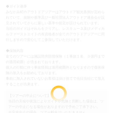
◆ガイド基準
みなかみ町のアウトドアツアーはアウトドア観光条例が定めら
れていて、規制や基準及び一般社団法人アウトドア連合会が設
立されていてさらに厳しい基準や規定が設けられています。
当社のガイドはそれらをクリアし、レスキュー３及びメディカ
ルファーストエイドの有資格者が全てのアウトドアツアーに同
行しますので安心してご参加していただけます。
◆保険内容
全てのツアーには施設陪席賠償保険（１事故１名、３億円まで
の適用範囲）が含まれております。
個人の行動に伴う事故怪我は適用範囲外となりますので傷害保
険の加入をお勧めしております。
事前に加入されていないお客様は掛け捨てで当日当社にて加入
することが出来ます。
【ツアーの中止について】
当日の天候や状況によりガイドが危険と判断した場合は、ツ
アーの中止になる場合がありますので予めご了承下さい。
※完全中止の場合、ツアー料金はいただきません。