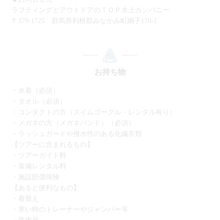
ラフティングとアウトドアのＴＯＰ水上カンパニー
〒379-1725 群馬県利根郡みなかみ町綱子170-1
お持ち物
・水着（必須）
・タオル（必須）
・コンタクトの方（スイムゴーグル・レンタル有り）
・メガネの方（メガネバンド）（必須）
・ラッシュガードや撥水性のある化繊衣類
【ツアーに含まれるもの】
・ツアーガイド料
・装備レンタル料
・施設賠償保険
【あると便利なもの】
・着替え
・寒い時のトレーナーやジャンパー等