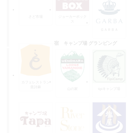
さど市場
ジョーカーボック
ス
ＧＡＲＢＡ
宿 キャンプ場 グランピング
カフェレストラン
亜詩麻
山の家
tipiキャンプ場