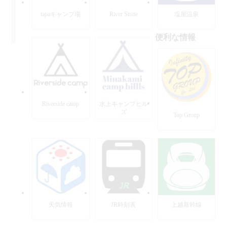
tapaキャンプ場
River Stone
塩屋温泉
便利な情報
Riverside camp
水上キャンプヒル
ズ
Top Group
天気情報
JR時刻表
上越新幹線