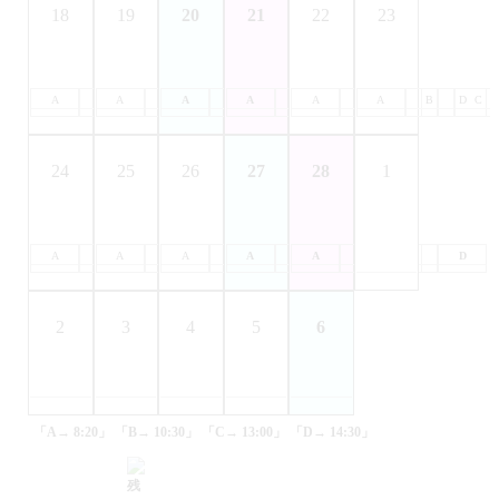
18
19
20
21
22
23
A
B
A
C
B
A
D
C
B
A
D
C
B
A
D
C
B
A
D
C
B
D
C
24
25
26
27
28
1
A
B
A
C
B
A
D
C
B
A
D
C
B
A
D
C
B
D
C
D
2
3
4
5
6
「A→ 8:20」
「B→ 10:30」
「C→ 13:00」
「D→ 14:30」