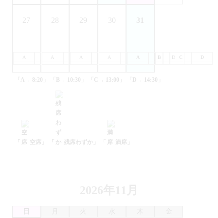
27
28
29
30
31
A
B
A
C
B
A
D
C
B
A
D
C
B
A
D
C
B
D
C
D
「A→ 8:20」
「B→ 10:30」
「C→ 13:00」
「D→ 14:30」
「
空席」
「
残席わずか」
「
満席」
2026年11月
日
月
火
水
木
金