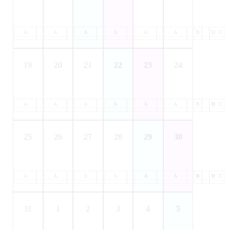
A
B
A
C
B
A
D
C
B
A
D
C
B
A
D
C
B
A
D
C
B
D
C
19
20
21
22
23
24
A
B
A
C
B
A
D
C
B
A
D
C
B
A
D
C
B
A
D
C
B
D
C
25
26
27
28
29
30
A
B
A
C
B
A
D
C
B
A
D
C
B
A
D
C
B
A
D
C
B
D
C
31
1
2
3
4
5