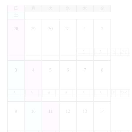
日
月
火
水
木
金
土
28
29
30
31
1
2
A
B
A
C
B
D
C
3
4
5
6
7
8
A
B
A
C
B
A
D
C
B
A
D
C
B
A
D
C
B
A
D
C
B
D
C
9
10
11
12
13
14