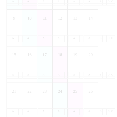
A
B
A
C
B
A
D
C
B
A
D
C
B
A
D
C
B
A
D
C
B
D
C
9
10
11
12
13
14
A
B
A
C
B
A
D
C
B
A
D
C
B
A
D
C
B
A
D
C
B
D
C
15
16
17
18
19
20
A
B
A
C
B
A
D
C
B
A
D
C
B
A
D
C
B
A
D
C
B
D
C
21
22
23
24
25
26
A
B
A
C
B
A
D
C
B
A
D
C
B
A
D
C
B
A
D
C
B
D
C