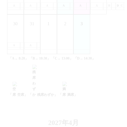
A
B
A
C
B
A
D
C
B
A
D
C
B
A
D
C
B
A
D
C
B
D
C
30
31
1
2
3
A
B
A
C
B
D
C
D
「A→ 8:20」
「B→ 10:30」
「C→ 13:00」
「D→ 14:30」
「
空席」
「
残席わずか」
「
満席」
2027年4月