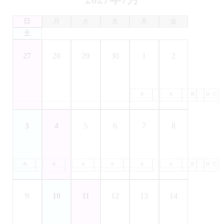
日
月
火
水
木
金
土
27
28
29
30
1
2
A
B
A
C
B
D
C
3
4
5
6
7
8
A
B
A
C
B
A
D
C
B
A
D
C
B
A
D
C
B
A
D
C
B
D
C
9
10
11
12
13
14