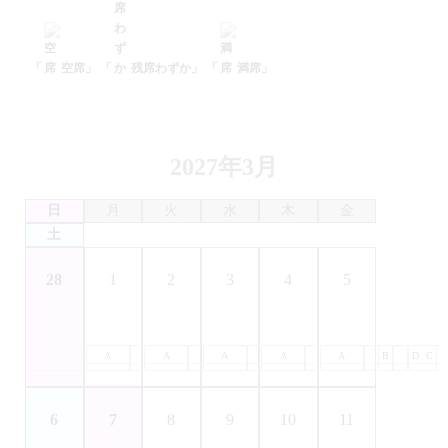
「
空席」
「
残席わずか」
「
満席」
2027年3月
日
月
火
水
木
金
土
28
1
2
3
4
5
A
B
A
C
B
A
D
C
B
A
D
C
B
A
D
C
B
D
C
6
7
8
9
10
11