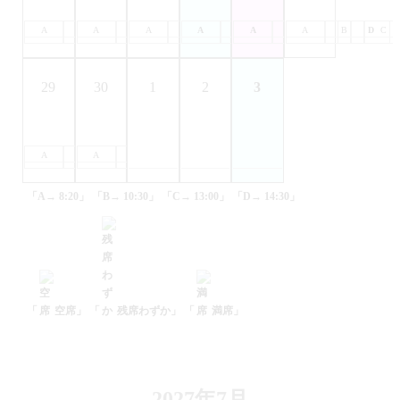
A
B
A
C
B
A
D
C
B
A
D
C
B
A
D
C
B
A
D
C
B
D
C
29
30
1
2
3
A
B
A
C
B
D
C
D
「A→ 8:20」
「B→ 10:30」
「C→ 13:00」
「D→ 14:30」
「
空席」
「
残席わずか」
「
満席」
2027年7月