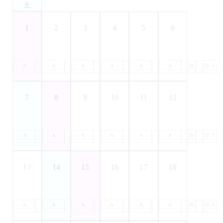
土
1
2
3
4
5
6
A
B
A
C
B
A
D
C
B
A
D
C
B
A
D
C
B
A
D
C
B
D
C
7
8
9
10
11
12
A
B
A
C
B
A
D
C
B
A
D
C
B
A
D
C
B
A
D
C
B
D
C
13
14
15
16
17
18
A
B
A
C
B
A
D
C
B
A
D
C
B
A
D
C
B
A
D
C
B
D
C