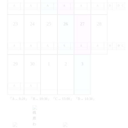
A
B
A
C
B
A
D
C
B
A
D
C
B
A
D
C
B
A
D
C
B
D
C
23
24
25
26
27
28
A
B
A
C
B
A
D
C
B
A
D
C
B
A
D
C
B
A
D
C
B
D
C
29
30
1
2
3
A
B
A
C
B
D
C
D
「A→ 8:20」
「B→ 10:30」
「C→ 13:00」
「D→ 14:30」