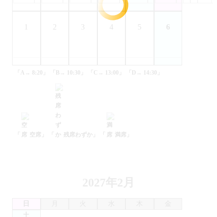
1
2
3
4
5
6
「A→ 8:20」
「B→ 10:30」
「C→ 13:00」
「D→ 14:30」
「
空席」
「
残席わずか」
「
満席」
2027年2月
日
月
火
水
木
金
土