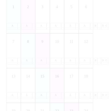
1
2
3
4
5
6
A
B
A
C
B
A
D
C
B
A
D
C
B
A
D
C
B
A
D
C
B
D
C
7
8
9
10
11
12
A
B
A
C
B
A
D
C
B
A
D
C
B
A
D
C
B
A
D
C
B
D
C
13
14
15
16
17
18
A
B
A
C
B
A
D
C
B
A
D
C
B
A
D
C
B
A
D
C
B
D
C
19
20
21
22
23
24