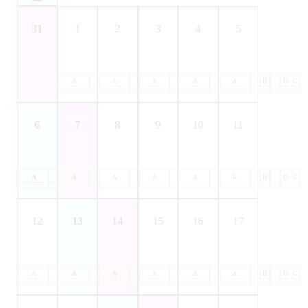
31
1
2
3
4
5
A
B
A
C
B
A
D
C
B
A
D
C
B
A
D
C
B
D
C
6
7
8
9
10
11
A
B
A
C
B
A
D
C
B
A
D
C
B
A
D
C
B
A
D
C
B
D
C
12
13
14
15
16
17
A
B
A
C
B
A
D
C
B
A
D
C
B
A
D
C
B
A
D
C
B
D
C