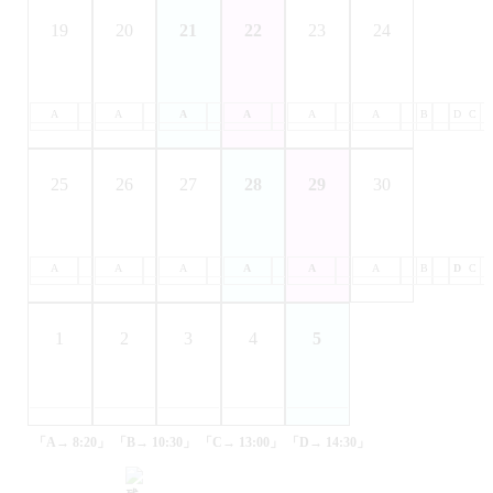
19
20
21
22
23
24
A
B
A
C
B
A
D
C
B
A
D
C
B
A
D
C
B
A
D
C
B
D
C
25
26
27
28
29
30
A
B
A
C
B
A
D
C
B
A
D
C
B
A
D
C
B
A
D
C
B
D
C
1
2
3
4
5
「A→ 8:20」
「B→ 10:30」
「C→ 13:00」
「D→ 14:30」