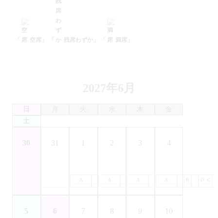
「
空席」
「
残席わずか」
「
満席」
2027年6月
日
月
火
水
木
金
土
30
31
1
2
3
4
A
B
A
C
B
A
D
C
B
A
D
C
B
D
C
5
6
7
8
9
10