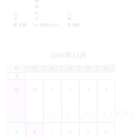
「
空席」
「
残席わずか」
「
満席」
2026年12月
日
月
火
水
木
金
土
29
30
1
2
3
4
A
B
A
C
B
A
D
C
B
A
D
C
B
D
C
5
6
7
8
9
10