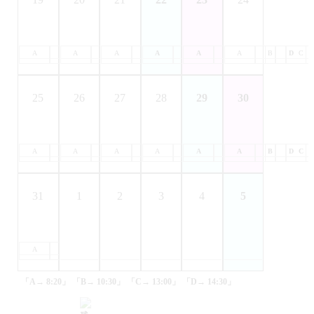
A
B
A
C
B
A
D
C
B
A
D
C
B
A
D
C
B
A
D
C
B
D
C
25
26
27
28
29
30
A
B
A
C
B
A
D
C
B
A
D
C
B
A
D
C
B
A
D
C
B
D
C
31
1
2
3
4
5
A
B
C
D
「A→ 8:20」
「B→ 10:30」
「C→ 13:00」
「D→ 14:30」