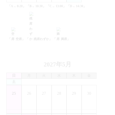
「A→ 8:20」
「B→ 10:30」
「C→ 13:00」
「D→ 14:30」
「
空席」
「
残席わずか」
「
満席」
2027年5月
日
月
火
水
木
金
土
25
26
27
28
29
30