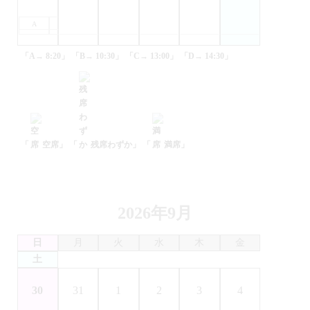
A
B
C
D
「A→ 8:20」
「B→ 10:30」
「C→ 13:00」
「D→ 14:30」
「
空席」
「
残席わずか」
「
満席」
2026年9月
日
月
火
水
木
金
土
30
31
1
2
3
4