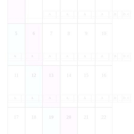
A
B
A
C
B
A
D
C
B
A
D
C
B
D
C
5
6
7
8
9
10
A
B
A
C
B
A
D
C
B
A
D
C
B
A
D
C
B
A
D
C
B
D
C
11
12
13
14
15
16
A
B
A
C
B
A
D
C
B
A
D
C
B
A
D
C
B
A
D
C
B
D
C
17
18
19
20
21
22