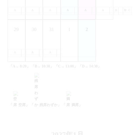
A
B
A
C
B
A
D
C
B
A
D
C
B
A
D
C
B
A
D
C
B
D
C
29
30
31
1
2
A
B
A
C
B
A
D
C
B
D
C
D
「A→ 8:20」
「B→ 10:30」
「C→ 13:00」
「D→ 14:30」
「
空席」
「
残席わずか」
「
満席」
2027年1月