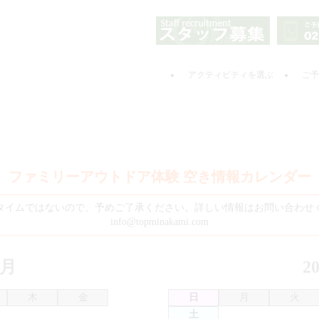
アクティビティを選ぶ
ご予
ファミリーアウトドア体験 空き情報カレンダー
タイムではないので、予めご了承ください。詳しい情報はお問い合わせ
info@topminakami.com
8月
2
木
金
日
月
火
土