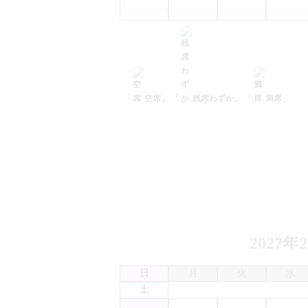
「
空席」
「
残席わずか」
「
満席」
2027年
日
月
火
水
土