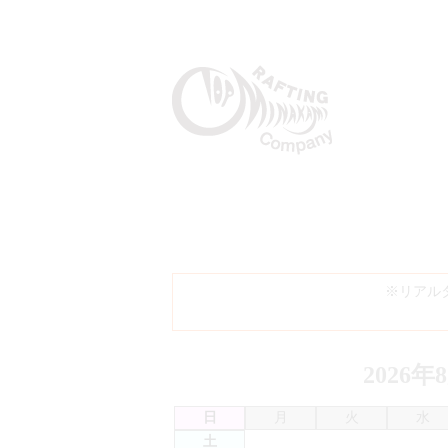
※リアル
2026年
日
月
火
水
土