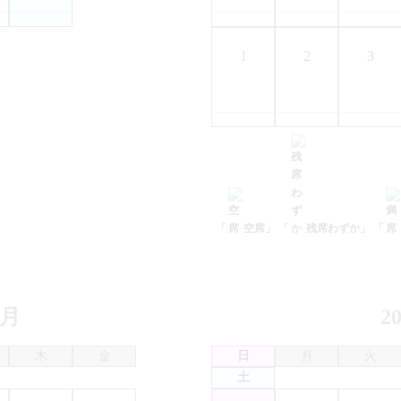
1
2
3
「
空席」
「
残席わずか」
「
2月
2
木
金
日
月
火
土