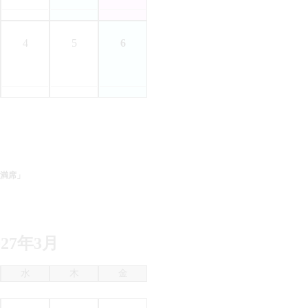
4
5
6
満席」
027年3月
水
木
金