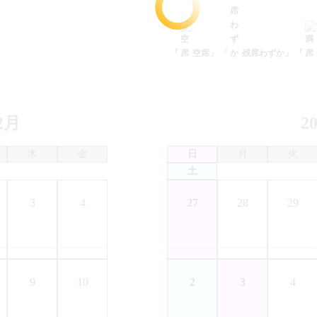
「
空席」
「
残席わずか」
「
2月
2
木
金
日
月
火
土
3
4
27
28
29
9
10
2
3
4