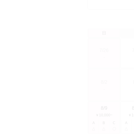
日
7/26
－
8/2
－
8/9
￥10,000~
￥1
A
B
C
A
△
△
〇
△