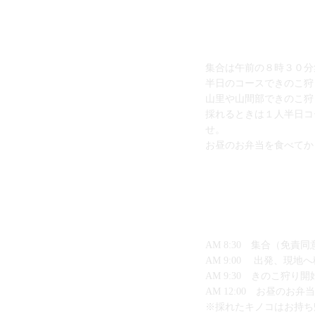
集合は午前の８時３０分
半日のコースできのこ狩
山里や山間部できのこ狩
採れるときは１人半日コ
せ。
お昼のお弁当を食べてか
AM 8:30 集合（免
AM 9:00 出発、現
AM 9:30 きのこ狩り
AM 12:00 お昼の
※採れたキノコはお持ち