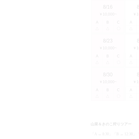
8/16
￥10,000~
￥1
A
B
C
A
△
△
〇
△
8/23
￥10,000~
￥1
A
B
C
A
△
△
〇
△
8/30
￥10,000~
￥1
A
B
C
A
△
△
〇
△
山菜＆きのこ狩りツアー
「A → 8:30」「B → 12:30」「