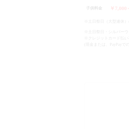
￥7,000
子供料金
※土日祭日（大型連休）の
※土日祭日・シルバーウィ
※クレジットカード払い
(現金または、PayPa