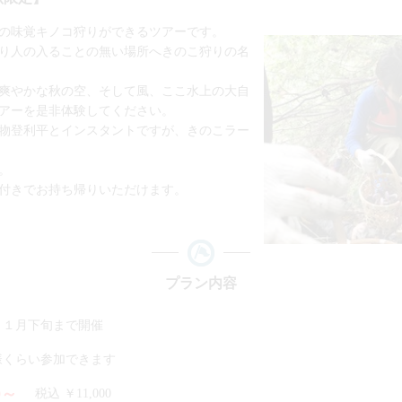
の味覚キノコ狩りができるツアーです。
り人の入ることの無い場所へきのこ狩りの名
爽やかな秋の空、そして風、ここ水上の大自
アーを是非体験してください。
物登利平とインスタントですが、きのこラー
。
付きでお持ち帰りいただけます。
プラン内容
１１月下旬まで開催
様くらい参加できます
0～
税込 ￥11,000