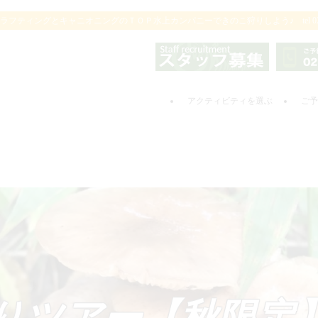
ィングとキャニオニングのＴＯＰ水上カンパニーできのこ狩りしよう♪ tel 0278-7
アクティビティを選ぶ
ご予
りツアー【秋限定