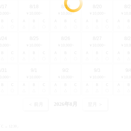
8/17
8/18
8/19
8/20
8/2
0,000~
￥10,000~
￥10,000~
￥10,000~
￥10,0
B
C
A
B
C
A
B
C
A
B
C
A
B
△
〇
△
△
〇
△
△
〇
△
△
〇
△
△
8/24
8/25
8/26
8/27
8/2
0,000~
￥10,000~
￥10,000~
￥10,000~
￥10,0
B
C
A
B
C
A
B
C
A
B
C
A
B
△
〇
△
△
〇
△
△
〇
△
△
〇
△
△
8/31
9/1
9/2
9/3
9/
0,000~
￥10,000~
￥10,000~
￥10,000~
￥10,0
B
C
A
B
C
A
B
C
A
B
C
A
B
△
〇
△
△
〇
△
△
〇
△
△
〇
△
△
2026年8月
＜ 前月
翌月 ＞
C → 12:30」