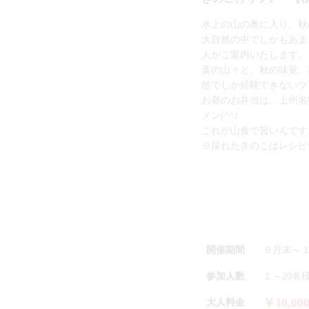
水上の山の奥に入り、秋
大自然の中でしかもあま
人がご案内いたします。
葉の山々と、秋の味覚、
然でしか経験できないツ
お昼のお弁当は、上州名
メン(^^♪
これが山食で旨いんです
※採れたきのこはレシピ
開催期間
９月末～
参加人数
１～20名
￥10,00
大人料金