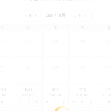
2026年8月
＜ 前月
翌月 ＞
月
火
水
木
金
7/27
7/28
7/29
7/30
7/3
－
－
－
－
－
8/3
8/4
8/5
8/6
8/
－
－
－
－
－
8/10
8/11
8/12
8/13
8/1
0,000~
￥10,000~
￥10,000~
￥10,000~
￥10,0
B
C
A
B
C
A
B
C
A
B
C
A
B
△
〇
△
△
〇
△
△
〇
△
△
〇
△
△