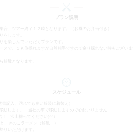
プラン説明
集合、ツアー終了１２時となります。（お昼のお弁当付き）
りをします。
りを楽しんでいただくプランです。
ースで、１Ｋ位採れますが自然相手ですので余り採れない時もございま
ら解散となります。
スケジュール
責同意書記入、汚れても良い服装に着替え）
地へ移動します。 当社の車で移動しますので心配いりません
開始！ 沢山採ってください(^^♪
お弁当と、きのこラーメン（解散！）
帰りいただけます。