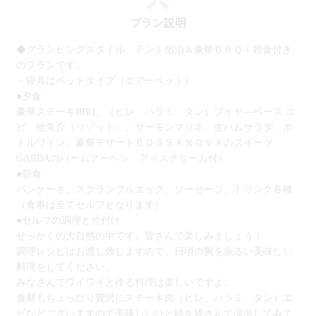
プラン説明
◆グランピングスタイル テント宿泊＆豪華ＢＢＱ＋朝食付き
のプランです。
・寝具はベットタイプ（エアーベット）
●夕食
豪華ステーキBBQ、（ヒレ ハラミ タン）ブイヤ―ベース エ
ビ 他魚介（リゾット）、サーモンマリネ、生ハムサラダ、ボ
トルワイン、豪華デザートＢＯＳＳＡＮＯＶＡのスイーツ
GARBAのバームクーヘン アイスクリーム付）
●朝食
パンケーキ、スクランブルエッグ、ソーセージ、ドリンク各種
（食事は全てセルフとなります）
●セルフの調理と片付け
せっかくの大自然の中です、皆さんで楽しみましょう！
調理レシピはお渡し致しますので、日頃の腕を振るい美味しい
料理をしてください。
みなさんでワイワイと作る料理は楽しいですよ。
食材もちょっぴり贅沢にステーキ肉（ヒレ、ハラミ、タン）エ
ビなどございますので美味しいひと時を皆さんで演出してみて