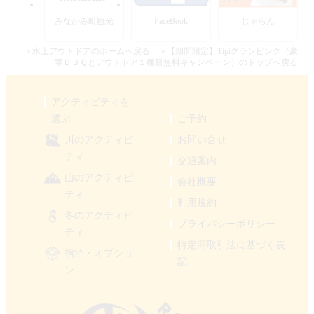
みなかみ町観光
FaceBook
じゃらん
＞水上アウトドアのホームへ戻る
＞【期間限定】Tipiグランピング（豪
華ＢＢＱとアウトドア１種目無料キャンペーン）のトップへ戻る
アクティビティを
選ぶ
ご予約
川のアクティビ
お問い合せ
ティ
交通案内
山のアクティビ
会社概要
ティ
利用規約
冬のアクティビ
プライバシーポリシー
ティ
特定商取引法に基づく表
宿泊・オプショ
記
ン