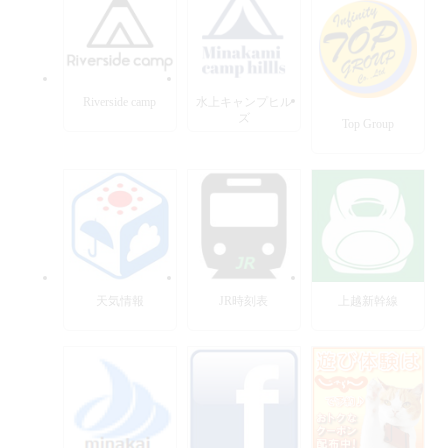
Riverside camp
水上キャンプヒル
ズ
Top Group
天気情報
JR時刻表
上越新幹線