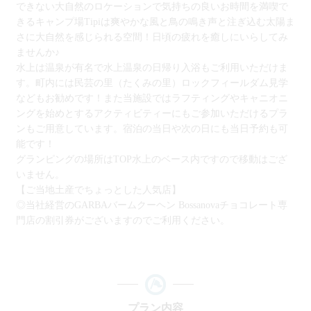
できない大自然のロケーションで気持ちの良いお時間を満喫で
きるキャンプ場Tipiは爽やかな風と鳥の鳴き声と注ぎ込む太陽ま
さに大自然を感じられる空間！日頃の疲れを癒しにいらしてみ
ませんか♪
水上は温泉が有名で水上温泉の日帰り入浴もご利用いただけま
す。町内には民芸の里（たくみの里）ロックフィールダム見学
などもお勧めです！また当施設ではラフティングやキャニオニ
ングを始めとするアクティビティーにもご参加いただけるプラ
ンもご用意しています。宿泊の当日や次の日にも当日予約も可
能です！
グランピングの場所はTOP水上のベース内ですので移動はござ
いません。
【ご当地土産でちょっとした人気店】
◎当社経営のGARBAバームクーヘン Bossanovaチョコレート専
門店の割引券がございますのでご利用ください。
プラン内容