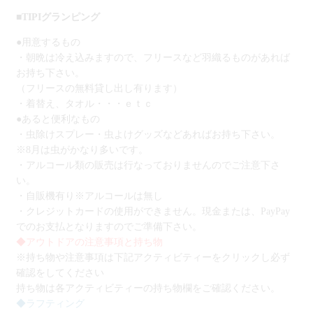
■TIPIグランピング
●用意するもの
・朝晩は冷え込みますので、フリースなど羽織るものがあれば
お持ち下さい。
（フリースの無料貸し出し有ります）
・着替え、タオル・・・ｅｔｃ
●あると便利なもの
・虫除けスプレー・虫よけグッズなどあればお持ち下さい。
※8月は虫がかなり多いです。
・アルコール類の販売は行なっておりませんのでご注意下さ
い。
・自販機有り※アルコールは無し
・クレジットカードの使用ができません。現金または、PayPay
でのお支払となりますのでご準備下さい。
◆アウトドアの注意事項と持ち物
※持ち物や注意事項は下記アクティビティーをクリックし必ず
確認をしてください
持ち物は各アクティビティーの持ち物欄をご確認ください。
◆ラフティング