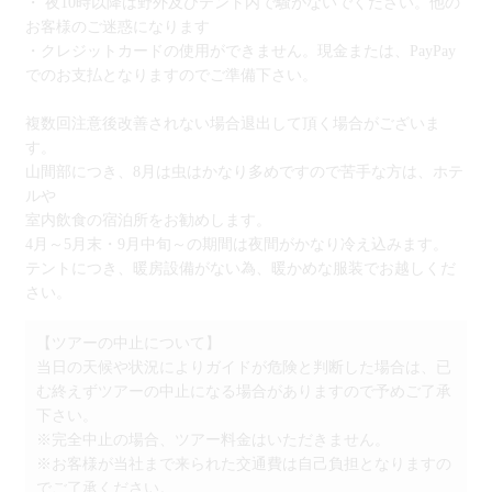
・ 夜10時以降は野外及びテント内で騒がないでください。他の
お客様のご迷惑になります
・クレジットカードの使用ができません。現金または、PayPay
でのお支払となりますのでご準備下さい。
複数回注意後改善されない場合退出して頂く場合がございま
す。
山間部につき、8月は虫はかなり多めですので苦手な方は、ホテ
ルや
室内飲食の宿泊所をお勧めします。
4月～5月末・9月中旬～の期間は夜間がかなり冷え込みます。
テントにつき、暖房設備がない為、暖かめな服装でお越しくだ
さい。
【ツアーの中止について】
当日の天候や状況によりガイドが危険と判断した場合は、已
む終えずツアーの中止になる場合がありますので予めご了承
下さい。
※完全中止の場合、ツアー料金はいただきません。
※お客様が当社まで来られた交通費は自己負担となりますの
でご了承ください。