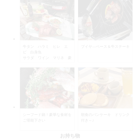
牛タン ハラミ ヒレ エ
ブイヤ―ベース＆牛ステーキ
ビ 白身魚
サラダ ワイン マリネ 豪
華ＢＢＱ食材！
※仕入状況で内容が異なりま
す。
シーフード鍋！豪華な食材を
朝食のパンケーキ ドリンク
ご堪能下さい
付き～♪
※仕入状況で内容が異なりま
お持ち物
す