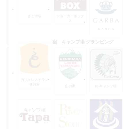
さど市場
ジョーカーボック
ス
ＧＡＲＢＡ
宿 キャンプ場 グランピング
カフェレストラン
亜詩麻
山の家
tipiキャンプ場