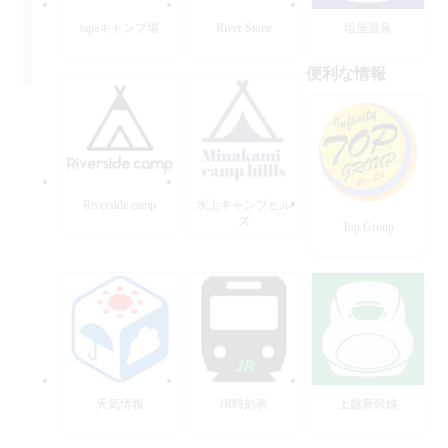
tapaキャンプ場
River Stone
塩屋温泉
便利な情報
Riverside camp
水上キャンプヒル
ズ
Top Group
天気情報
JR時刻表
上越新幹線