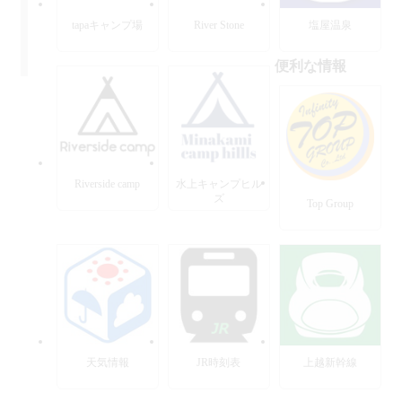
tapaキャンプ場
River Stone
塩屋温泉
便利な情報
Riverside camp
水上キャンプヒル
ズ
Top Group
天気情報
JR時刻表
上越新幹線