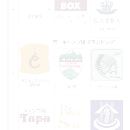
さど市場
ジョーカーボック
ス
ＧＡＲＢＡ
宿 キャンプ場 グランピング
カフェレストラン
亜詩麻
山の家
tipiキャンプ場