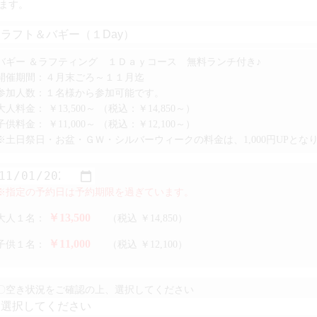
ます。
バギー ＆ラフティング １Ｄａｙコース 無料ランチ付き♪
開催期間：４月末ごろ～１１月迄
参加人数：１名様から参加可能です。
大人料金：
￥13,500～
（税込：￥14,850～）
子供料金：
￥11,000～
（税込：￥12,100～）
※土日祭日・お盆・ＧＷ・シルバーウィークの料金は、1,000円UPとな
※指定の予約日は予約期限を過ぎています。
￥13,500
大人１名：
（税込 ￥14,850）
￥11,000
子供１名：
（税込 ￥12,100）
〇空き状況をご確認の上、選択してください