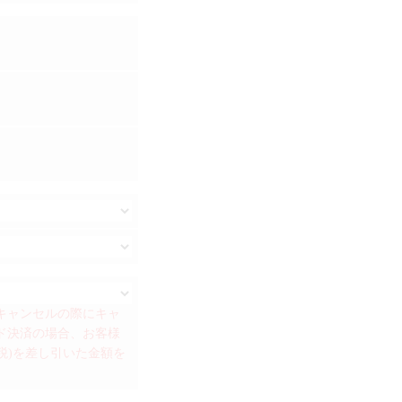
、キャンセルの際にキャ
ド決済の場合、お客様
税)を差し引いた金額を