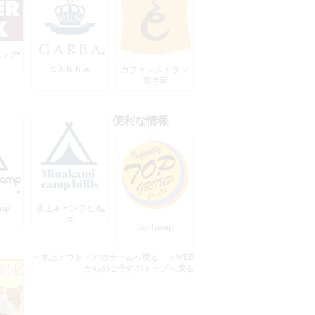
ボック
ＧＡＲＢＡ
カフェレストラン
亜詩麻
便利な情報
amp
水上キャンプヒル
ズ
Top Group
＞水上アウトドアのホームへ戻る
＞WEB
からのご予約のトップへ戻る