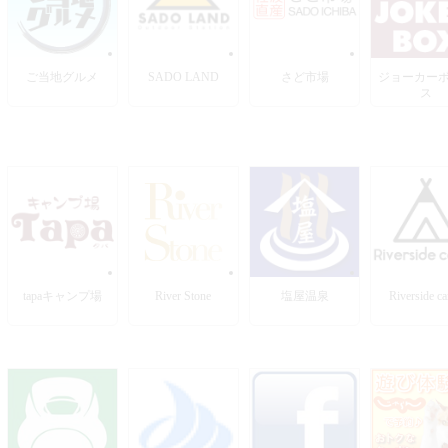
ご当地グルメ
SADO LAND
さど市場
ジョーカー
ス
tapaキャンプ場
River Stone
塩屋温泉
Riverside c