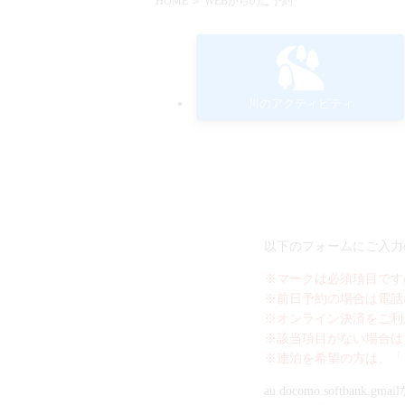
HOME
＞ WEBからのご予約
川のアクティビティ
以下のフォームにご入力
※マークは必須項目です
※前日予約の場合は電話
※オンライン決済をご利
※該当項目がない場合は
※連泊を希望の方は、「
au.docomo.soft