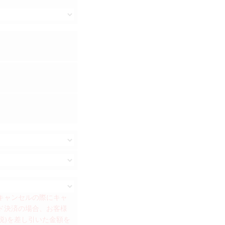
、キャンセルの際にキャ
ド決済の場合、お客様
税)を差し引いた金額を