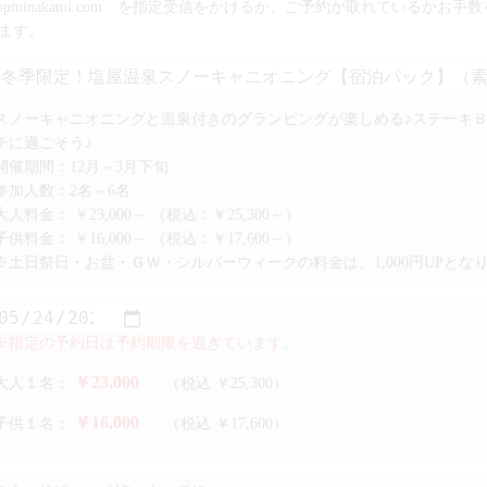
topminakami.com を指定受信をかけるか、ご予約が取れているかお
ます。
スノーキャニオニングと温泉付きのグランピングが楽しめる♪ステーキ
チに過ごそう♪
開催期間：12月～3月下旬
参加人数：2名～6名
大人料金：
￥23,000～
（税込：￥25,300～）
子供料金：
￥16,000～
（税込：￥17,600～）
※土日祭日・お盆・ＧＷ・シルバーウィークの料金は、1,000円UPとな
※指定の予約日は予約期限を過ぎています。
￥23,000
大人１名：
（税込 ￥25,300）
￥16,000
子供１名：
（税込 ￥17,600）