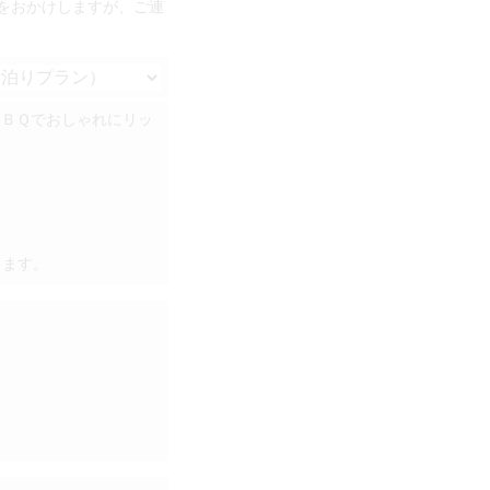
手数をおかけしますが、ご連
ＢＢＱでおしゃれにリッ
ります。