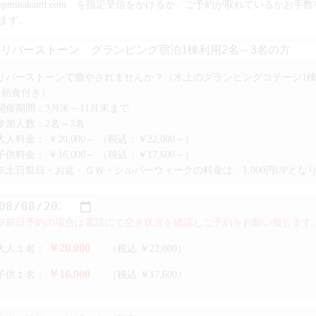
topminakami.com を指定受信をかけるか、ご予約が取れているかお
ます。
リバーストーンで癒やされませんか？（水上のグランピングコテージ1
+朝食付き）
開催期間：3月末～11月末まで
参加人数：2名～3名
大人料金：
￥20,000～
（税込：￥22,000～）
子供料金：
￥16,000～
（税込：￥17,600～）
※土日祭日・お盆・ＧＷ・シルバーウィークの料金は、1,000円UPとな
※前日予約の場合は電話にて空き状況を確認しご予約をお願い致します
￥20,000
大人１名：
（税込 ￥22,000）
￥16,000
子供１名：
（税込 ￥17,600）