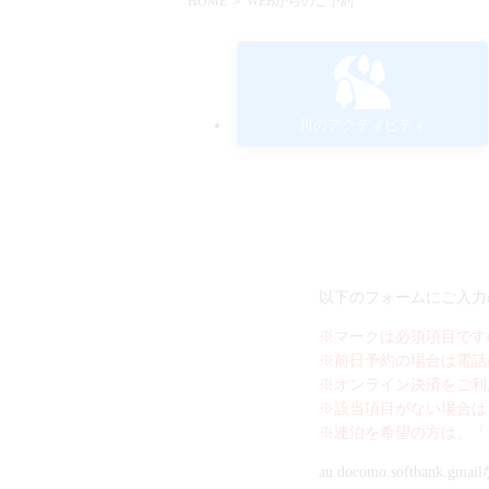
HOME
＞ WEBからのご予約
川のアクティビティ
以下のフォームにご入力
※マークは必須項目です
※前日予約の場合は電話
※オンライン決済をご利
※該当項目がない場合は
※連泊を希望の方は、「
au.docomo.soft