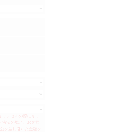
、キャンセルの際にキャ
ド決済の場合、お客様
税)を差し引いた金額を