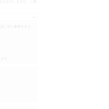
手数をおかけしますが、ご連
棟貸し切り豪華ＢＢＱ
ります。
。