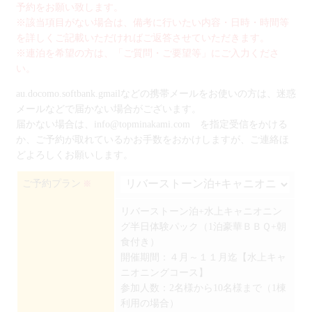
予約をお願い致します。
※該当項目がない場合は、備考に行いたい内容・日時・時間等
を詳しくご記載いただければご返答させていただきます。
※連泊を希望の方は、「ご質問・ご要望等」にご入力くださ
い。
au.docomo.softbank.gmailなどの携帯メールをお使いの方は、迷惑
メールなどで届かない場合がございます。
届かない場合は、info@topminakami.com を指定受信をかける
か、ご予約が取れているかお手数をおかけしますが、ご連絡ほ
どよろしくお願いします。
ご予約プラン
※
リバーストーン泊+水上キャニオニン
グ半日体験パック（1泊豪華ＢＢＱ+朝
食付き）
開催期間：４月～１１月迄【水上キャ
ニオニングコース】
参加人数：2名様から10名様まで（1棟
利用の場合）