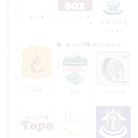
さど市場
ジョーカーボック
ス
ＧＡＲＢＡ
宿 キャンプ場 グランピング
カフェレストラン
亜詩麻
山の家
tipiキャンプ場