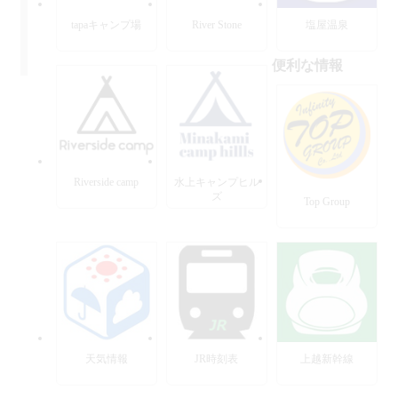
tapaキャンプ場
River Stone
塩屋温泉
便利な情報
Riverside camp
水上キャンプヒル
ズ
Top Group
天気情報
JR時刻表
上越新幹線