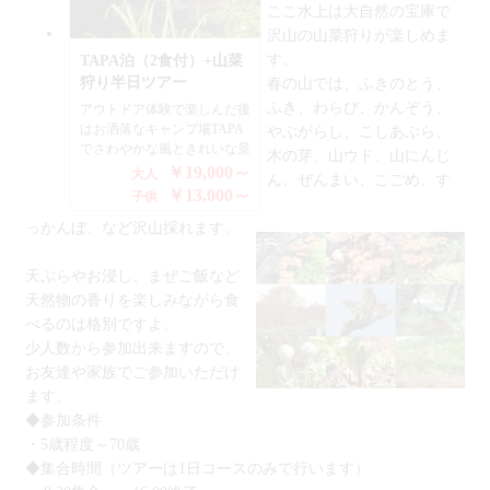
ここ水上は大自然の宝庫で
です。このツアーは、キャン
ランピングスタイルの塩屋温
プ場キャンプ場リバーストー
泉 Shioya Spa のアウトドアセ
沢山の山菜狩りが楽しめま
ン グランピング
ットプラン！<br> お洒落で
す。
TAPA泊（2食付）+山菜
（RiverStone Glamping）宿
贅沢なお時間をお過ごしいた
狩り半日ツアー
春の山では、ふきのとう、
泊と山菜狩り半日コースで、
だけます。 各棟に温泉風呂
ふき、わらび、かんぞう、
アウトドア体験で楽しんだ後
お子様から高齢の方までご参
が2つございますので、プラ
はお洒落なキャンプ場TAPA
加できるプランです。 水上
イベートでリラックスできま
やぶがらし、こしあぶら、
でさわやかな風ときれいな景
町（みなかみ）里山の大自然
す。 ◎夕食は豪華にステー
木の芽、山ウド、山にんじ
色を見ながら優雅な時間を過
でちょっとリッチに(^^♪ 優
キBBQ、エビと魚介類のブ
￥19,000～
大人
ん、ぜんまい、こごめ、す
ごしたい！そんな方にオスス
雅に過ごせるキャンプ場がお
イヤーベースなど贅沢の極
￥13,000～
子供
メです！ さらに夕食は豪華
洒落に新登場しました♪ 緑い
み！その他、カルパッチョ、
っかんぼ、など沢山採れます。
なBBQセット！プライベー
っぱいの山々に青い空と心地
生ハムサラダ、ブイヤーベー
トな空間でのBBQは楽しめ
の良い風のあるリバーストー
スの残りのスープでリゾッ
ること間違いなし、朝食も付
ンで日頃の疲れをリフレッシ
ト、サービスワイン、ソフト
天ぷらやお浸し、まぜご飯など
いている満足プランなんです
ュしませんか？ ◆山菜狩り
ドリンクがセットされており
天然物の香りを楽しみながら食
(^^♪ 群馬県みなかみの山々
ツアー 山菜狩りのツアー
ます。 ◎朝食はパンケー
べるのは格別ですよ。
で山菜狩りを楽しもません
は、お昼のランチに採りたて
キ、サルシッチャソーセー
か！ ここ水上は大自然の宝
の山菜を天ぷらにして豪快に
ジ、スクランブルエッグ、お
少人数から参加出来ますので、
庫で沢山の山菜狩りが楽しめ
食べる（笑）田舎のおにぎり
好きなエスプレッソなどのド
お友達や家族でご参加いただけ
ます。 春の山では、ふきの
付です。自分で採った山菜は
リンクとなります。 ★★せ
ます。
とう、ふき、わらび、かんぞ
全てお持ち帰りください。
っかく自然の中へ来ていただ
◆参加条件
う、やぶがらし、こしあぶ
自然に溶け込んだら、自然を
いたんですから、お仲間で全
・5歳程度～70歳
ら、木の芽、山ウド、山にん
食べる！そんな非日常を味わ
てお客様が調理、かたずけを
じん、ぜんまい、こごめ、す
っていただきたいツアーで
するスタイル、皆さんでわい
◆集合時間（ツアーは1日コースのみで行います）
っかんぼ、など沢山採れま
す。 大自然に触れ合いなが
わいと調理、和やかに食事、