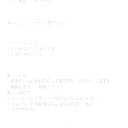
am8:30集合 16:00終了
す。 天ぷらやお浸し、まぜ
ら、専門のガイド（当社のオ
これがグラマラスキャンピン
ご飯など天然物の香りを楽し
ーナー）が親切にガイド、そ
グの醍醐味とも言えます。。
みながら食べるのは格別です
して秘密の場所へご案内し沢
※食事は全てお客様ご自身で
よ。 少人数から参加出来ま
山の山菜狩りを楽しんでいた
楽しく自由に調理していただ
キャンプパックのご案内(^^♪
すので、お友達や家族でご参
だきます。採れた山菜はお持
きます。
加いただけます。
ち帰りいただきますが、こん
な感じで食べると美味しいな
ど、レシピも教えますよ♪ ◆
・tapaキャンプ場
宿泊棟（リバーストーン）
・リバーストンキャンプ場
グランピングコテージは合計
・ＴＯＰキャンプ場
4棟で完全貸し切りのグラン
ピングコテージタイプ！ 1棟
貸しで完全プライベートの空
間をご用意♪ 全室ベットタイ
◆サービス
プで棟内にはバスルーム、ウ
ォシュレット付きトイレ、キ
・最寄駅からの無料送迎（上毛高原駅、水上駅）※要予約
ッチンを完備。 食事の内容
・無料駐車場 ・無料ドリンク
も充実していて、4月から11
◆お問合せ先
月までは豪華ステーキＢＢＱ
ラフティングとアウトドアのＴＯＰ水上カンパニー
とブイヤーベース 朝食はパ
〒379-1725 群馬県利根郡みなかみ町綱子170-1
ンケーキ！ 12月～3月まで
tel 0278-72-5086
は豪華すき焼の夕食の内容に
なっております。 敷地内は
アジアンテイストな雰囲気に
なっていて施設内でキャンプ