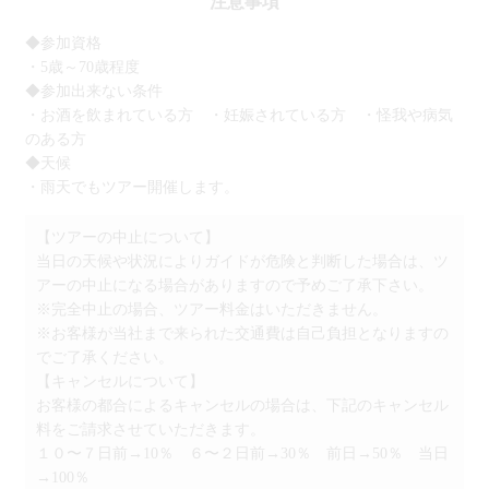
注意事項
◆参加資格
・5歳～70歳程度
◆参加出来ない条件
・お酒を飲まれている方 ・妊娠されている方 ・怪我や病気
のある方
◆天候
・雨天でもツアー開催します。
【ツアーの中止について】
当日の天候や状況によりガイドが危険と判断した場合は、ツ
アーの中止になる場合がありますので予めご了承下さい。
※完全中止の場合、ツアー料金はいただきません。
※お客様が当社まで来られた交通費は自己負担となりますの
でご了承ください。
【キャンセルについて】
お客様の都合によるキャンセルの場合は、下記のキャンセル
料をご請求させていただきます。
１０〜７日前→10％ ６〜２日前→30％ 前日→50％ 当日
→100％