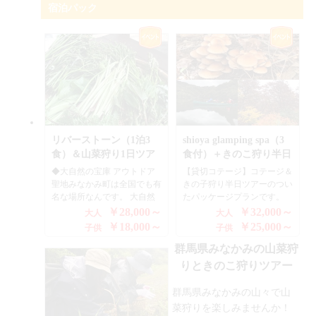
宿泊パック
自然でしか経験できないツア
風、ここ水上の大自然でしか
上カンパニー 〒379-1725
群馬県利根郡みなかみ町綱子
ーを是非体験してください。
経験できないツアーを是非体
群馬県利根郡みなかみ町綱子
170-1 tel 0278-72-5086
お昼のお弁当は、上州名物登
験してください。 お昼のお
170-1 tel 0278-72-5086
利平とインスタントですが、
弁当は、上州名物登利平とイ
きのこラーメン(^^♪ これが
ンスタントですが、きのこラ
山食で旨いんです。 ※採れ
ーメン(^^♪ これが山食で旨
たきのこはレシピ付きでお持
いんです。 ※採れたきのこ
ち帰りいただけます。
はレシピ付きでお持ち帰りい
ただけます。 ◆参加条件 ・
どなたでも参加できます ・5
歳から OK
リバーストーン（1泊3
shioya glamping spa（3
食）＆山菜狩り1日ツア
食付）＋きのこ狩り半日
ー
コース
◆大自然の宝庫 アウトドア
【貸切コテージ】コテージ＆
聖地みなかみ町は全国でも有
きの子狩り半日ツアーのつい
名な場所なんです。 大自然
たパッケージプランです。
いっぱいの原生林の山々が広
用意するものは、汚れても良
￥28,000～
￥32,000～
大人
大人
がる奥利根は利根川源流、谷
いシューズとタオルあとは、
￥18,000～
￥25,000～
子供
子供
川連邦に囲まれた自然の宝庫
チャレンジ精神があればＯ
なんです。アウトドア体験は
群馬県みなかみの山菜狩
Ｋ！ ・宿泊棟は１棟貸し切
ラフティングを始めとするア
りで、きのこ狩りも人数制限
りときのこ狩りツアー
クティビティが沢山ございま
で行っています。<br> きの
す。その中でも、いま少し人
こ狩りもしたいし温泉に入り
群馬県みなかみの山々で山
気の高まっている山菜狩りツ
たいし美味しいステーキも食
菜狩りを楽しみませんか！
アーとグランピングのご案内
べたい方にお勧めなのが、グ