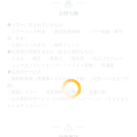
ファイアーができたり満天の
星空が綺麗です♪
お持ち物
◆ツアーに含まれているもの
・ツアーガイド料金 ・施設賠償保険 ・ツアー装備（軍手、
袋、かま）
・お昼のランチ弁当 ・無料ドリンク
◆お客様の用意するもの（あると便利なもの）
・タオル ・帽子 ・着替え ・雨合羽 ・虫よけスプレー
・シューズ（トレッキングシューズｏｒ長靴）・常備薬
◆当社のサービス
・無料駐車場（普通車１００台まで可能）（大型バス5台まで可
能）
・簡易シャワー ・送迎無料（近隣の駅、近隣の宿）
・お土産割引サービス（GARBAバームクーヘン）（Ｂｏｓａｎ
ｏｖａチョコレート）