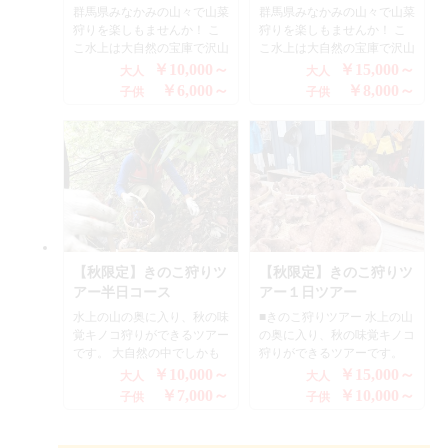
群馬県みなかみの山々で山菜
群馬県みなかみの山々で山菜
狩りを楽しもませんか！ こ
狩りを楽しもませんか！ こ
こ水上は大自然の宝庫で沢山
こ水上は大自然の宝庫で沢山
の山菜狩りが楽しめます。
の山菜狩りが楽しめます。
￥10,000～
￥15,000～
大人
大人
春の山では、ふきのとう、ふ
春の山では、ふきのとう、ふ
￥6,000～
￥8,000～
子供
子供
き、わらび、かんぞう、やぶ
き、わらび、かんぞう、やぶ
がらし、こしあぶら、木の
がらし、こしあぶら、木の
芽、山ウド、山にんじん、ぜ
芽、山ウド、山にんじん、ぜ
んまい、こごめ、すっかん
んまい、こごめ、すっかん
ぼ、など沢山採れます。 天
ぼ、など沢山採れます。 天
ぷらやお浸し、まぜご飯など
ぷらやお浸し、まぜご飯など
天然物の香りを楽しみながら
天然物の香りを楽しみながら
食べるのは格別ですよ。 少
食べるのは格別ですよ。 少
人数から参加出来ますので、
人数から参加出来ますので、
お友達や家族でご参加いただ
お友達や家族でご参加いただ
【秋限定】きのこ狩りツ
【秋限定】きのこ狩りツ
けます。 ◆参加条件 ・どな
けます。 ◆参加条件 ・どな
アー半日コース
アー１日ツアー
たでも参加できます ・5歳か
たでも参加できます ・5歳か
水上の山の奥に入り、秋の味
■きのこ狩りツアー 水上の山
ら OK ◆集合時間 AM8:30
ら OK ◆集合時間 AM8:30
覚キノコ狩りができるツアー
の奥に入り、秋の味覚キノコ
集合 PM12:30集合（このツ
集合、PM16:00までの１日コ
です。 大自然の中でしかも
狩りができるツアーです。
アーは半日コースで行いま
ース ◆予約方法 ☎0278-72-
あまり人の入ることの無い場
大自然の中でしかもあまり人
す） ◆予約方法 ☎0278-72-
5086 Web予約の方は、下記フ
￥10,000～
￥15,000～
大人
大人
所へきのこ狩りの名人がご案
の入ることの無い場所へきの
5086 Web予約の方は、下記フ
ォームからお願いいたしま
￥7,000～
￥10,000～
子供
子供
内いたします。 葉の山々
こ狩りの名人がご案内いたし
ォームからお願いいたしま
す。 ◆お問合せ先 ラフティ
と、秋の味覚、爽やかな秋の
ます。 葉の山々と、秋の味
す。 ◆お問合せ先 ラフティ
ングとアウトドアのＴＯＰ水
空、そして風、ここ水上の大
覚、爽やかな秋の空、そして
ングとアウトドアのＴＯＰ水
上カンパニー 〒379-1725