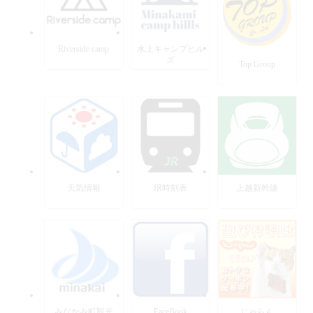
Riverside camp
水上キャンプヒル
ズ
Top Group
天気情報
JR時刻表
上越新幹線
みなかみ町観光
FaceBook
じゃらん