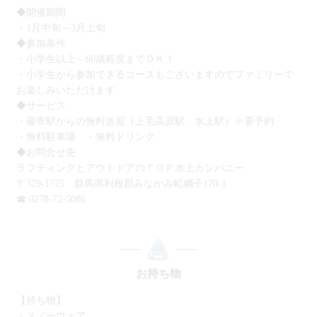
のキャニオニングとは違っ
◆開催期間
た、雪上の素晴らしさを是非
・1月中旬～3月上旬
体験してみて下さい 手ぶら
でバレルキャビンに宿泊でき
◆参加条件
る癒しの冬プライベートプラ
・小学生以上～60歳程度までＯＫ！
ン・・・ ゆっくりとプライ
・小学生から参加できるコースもございますのでファミリーで
ベートで冬のお時間を過ごせ
お楽しみいただけます
る、そう考えてた方におスス
メです！！宿泊が可能なバレ
◆サービス
ルです Minakami camp hillsの
・最寄駅からの無料送迎（上毛高原駅、水上駅）※要予約
寝具は寝袋がご用意してあり
・無料駐車場 ・無料ドリンク
ます ※こちらのプランは素
◆お問合せ先
泊まりプランとなっておりま
ラフティングとアウトドアのＴＯＰ水上カンパニー
すので、お食事に関しまして
はお客様ご自身でご用意いた
〒379-1725 群馬県利根郡みなかみ町綱子170-1
だきますようお願い申し上げ
☎ 0278-72-5086
ます サウナ利用がセットに
なっているプランとなります
16：00～ 1h利用可能です ※
当日受付にてご予約ください
お持ち物
【持ち物】
・スノーウェア