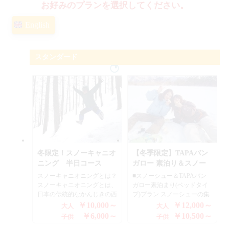
お好みのプランを選択してください。
English
スタンダード
冬限定！スノーキャニオ
【冬季限定】TAPAバン
ニング 半日コース
ガロー 素泊り＆スノー
シュー(ベッドタイプ)
スノーキャニオニングとは？
■スノーシュー＆TAPAバン
スノーキャニオニングとは、
ガロー素泊まり(ベッドタイ
日本の伝統的なかんじきの西
プ)プラン スノーシューの集
洋版スノーシューをはき冬山
合時間は午前と午後のどちら
￥10,000～
￥12,000～
大人
大人
を歩きながら、山林の間を滑
かをお選びいただけます。
￥6,000～
￥10,500～
子供
子供
り降りたり、ジャンプした
翌日の午前からの半日コース