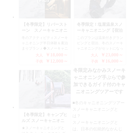
ベースは宝台樹スキー場ゲレ
も参加できるスポーツなんで
60歳程度までＯＫ！ ・小学
体験してみて下さい。 ◆開
ンデレッスンの横にあります
す。 エアーを入れた丈夫な
生から参加できるコースもご
催期間 ・1月上旬～3月上旬
から移動せずにすぐ目の前で
ゴム製のビート板のようなも
ざいますのでファミリーでお
◆参加条件 ・小学生以上～
すからすごく楽ですよ～♪ お
のに、とってが付いているの
楽しみいただけます ◆サー
70歳程度までＯＫ！ ・小学
客様のレベルにあわせてレッ
で、しっかり握り雪の斜面を
ビス ・最寄駅からの無料送
生から参加できるコースもご
【冬季限定】リバースト
冬季限定！塩屋温泉スノ
スンしますからぐんぐん上達
滑り降りてくる最近話題のス
迎（上毛高原駅、水上駅）※
ざいますのでファミリーでお
ーン スノーキャニオニ
ーキャニオニング【宿泊
しますよ(^^♪ ガイドは地元
ポーツです。スキースノーボ
要予約 ・無料駐車場 ・無
楽しみいただけます ◆サー
ング半日体験&素泊まり
パック】（素泊りプラ
冬のアクティビティスノーキ
このプランは温泉付きグラン
の経験豊富なベテランのスキ
ードのように固定されていな
料ドリンク ◆集合場所 上
ビス ・最寄駅からの無料送
プラン♪
ン）
ャニオニング半日体験＆素泊
ピングと宿泊、冬のスノーキ
ーガイドなので安心です！ ■
いので、子供さんでも、女性
の原山の家 〒379-1721 群馬
迎（上毛高原駅、水上駅）
まりプラン ♪ ◆スノーキャニ
ャニオニングがセットになっ
集合場所 上の原ロッジ山の
でも、比較的簡単に乗りこな
県利根郡みなかみ町藤原
（要予約） ・無料駐車
オニングとは？◆ スノーキ
たプランです。 大自然広が
￥18,000～
￥23,000～
家（宝台樹の駐車場過ぎて
せるスリルある冬のスポーツ
3832-13 ◆お問合せ先 ラフテ
大人
場 ・無料ドリンク ～ご
大人
ャニオニングとは、日本の伝
る群馬水上温泉は谷川岳、利
200ｍ先、左側道路沿いで
なんです また、ガイドも同
ィングとアウトドアのＴＯＰ
￥12,000～
注意～ 積雪のある場所にあ
￥16,000～
子供
子供
統的なかんじきの西洋版スノ
根川源流の町でも有名なエリ
す）
行しますので安心です♪ スキ
水上カンパニー 〒379-
ります。 ●ノーマルタイヤ・
ーシューをはき冬山を歩きな
冬限定みなかみスノーキ
ア、温泉も18湯の源泉があ
ー場での開催となり、現地ま
1725 群馬県利根郡みなかみ
後輪駆動の車などの方は必ず
がら、山林の間を滑り降りた
り、日本では最大の源泉を保
での無料送迎ありますのでご
町綱子170-1 ☎ 0278-72-5086
チェーンを携行してくださ
ャニオニング手ぶらで参
り、ジャンプしたり、まさに
有する温泉町なんです。 そ
安心ください ※このプラン
い。 ●駐車場が日陰にある為
加できるガイド付のキャ
キャニオニングの冬版なんで
んな水上温泉で源泉を所有す
にはスキーリフト券付も付い
雪があります。ノーマルタイ
す。自然の雪の大地を歩き、
ニオニングツアーです
る宿、塩屋温泉ShioyaSpa
ています！ ■キャンプバンガ
ヤの方はチェーンのつけてお
大自然の雪景色、澄んだ気持
で、グランピングスタイルの
ロー 【設備】 ・ベット（簡
越しください。 ●冬季期間屋
ちの良い空気、雪を滑り降り
コテージでまったりとしたお
■冬のキャニオニングツアー
易的な布団付、掛け敷布団、
外のＢＢＱ・調理はできませ
る爽快な感触を楽しめるスポ
時間をおくつろぎください。
毛布、枕）※寝具の持ち込み
ん。 ●チェックイン時間がず
スノーキャニオニングと
ーツです。 専門のスノーキ
少人数の完全貸し切りコテー
自由です！ ・ガスヒーター
れる場合はご連絡ください。
【冬季限定】キャンプヒ
は？
ャニオニングガイドが群馬県
ジとなっております。
完備 ・パウダールームあり
ルズ スノーキャニオニ
スノーキャニオニングと
みなかみ町の大自然が繰りな
（温かいドリンク無料あり）
ング＆バレル素泊り寝袋
★スノーキャニオニングと
す素敵な銀世界へとご案内い
は、日本の伝統的なかんじ
・水洗トイレあり ※お風呂
タイプサウナ付