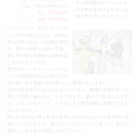
は？ スノーキャニオニング
たします。 自然の雪を踏み
はありませんので近隣の温泉
きの西洋版スノーシューを
とは、日本の伝統的なかんじ
しめながら歩いていると、動
施設のご利用をお勧めいたし
はき冬山を歩きながら、山
きの西洋版スノーシューをは
物の足跡や木々の蕾など自然
￥23,000～
大人
ます。 参加条件 ■初心者で
林の間を滑り降りたり、ジ
き冬山を歩きながら、山林の
と触れ合うことができます。
￥15,500～
も参加できます ■小学生～60
子供
間を滑り降りたり、ジャンプ
運がよければなんですが、カ
歳 ■最大参加人数 10名迄
ャンプしたり、まさにキャニオ
したり、まさにキャニオニン
モシカやキツネ、ウサギなど
子供さん（小学生）から参加
グの冬版なんです。自然の雪
の野生動物に遭遇できるかも
ニングの冬版なんです。自然の
できますので、ファミリーで
の大地を歩き、大自然の雪景
しれませんよ。 晴れた日は
お楽しみいただけます。 ◆
雪の大地を歩き、大自然の雪景
色、澄んだ気持ちの良い空
白い雪と青空の景色に圧倒さ
サービス ・最寄駅からの無
色、澄んだ気持ちの良い空気、
気、雪を滑り降りる爽快な感
れるような銀世界を見渡すこ
料送迎（上毛高原駅、水上
雪を滑り降りる爽快な感触を楽
触を楽しめるスポーツです
とができます。夏のキャニオ
駅）※要予約 ・無料駐車
専門のスノーキャニオニング
ニングとは違った、雪上の素
しめるスポーツです。
場 ・無料ドリンク ◆宿泊
ガイドが群馬県みなかみ町の
晴らしさを是非体験してみて
施設の集合場所 キャンプ場
専門のスノーキャニオニングガ
大自然が繰りなす素敵な銀世
下さい。 小学生からお楽し
Tapa 群馬県利根郡みなかみ
イドが群馬県みなかみ町の大自
界へとご案内いたします 自
みいただけます♪
町石倉1596-62 ◆エアーボー
然が繰りなす素敵な銀世界へとご案内いたします。
然の雪を踏みしめながら歩い
ドの集合場所 上の原山の家
自然の雪を踏みしめながら歩いていると、動物の足跡や木々の
ていると、動物の足跡や木々
〒379-1721 群馬県利根郡み
の蕾など自然と触れ合うこと
蕾など自然と触れ合うことができます。運がよければなんです
なかみ町藤原3832-13
ができます。運がよければな
が、カモシカやキツネ、ウサギなどの野生動物に遭遇できるか
んですが、カモシカやキツ
もしれませんよ。
ネ、ウサギなどの野生動物に
晴れた日は白い雪と青空の景色に圧倒されるような銀世界を見
遭遇できるかもしれませんよ
晴れた日は白い雪と青空の景
渡すことができます。夏のキャニオニングとは違った、雪上の
色に圧倒されるような銀世界
素晴らしさを是非体験してみて下さい。
を見渡すことができます。夏