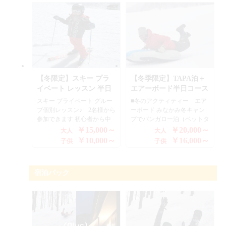
り、まさにキャニオニングの
もございますので、ご自由に
冬版なんです。自然の雪の大
ご参加くださいませ。 ★ス
地を歩き、大自然の雪景色、
ノーシューは、日本の伝統的
澄んだ気持ちの良い空気、雪
なかんじきの西洋版です。ポ
を滑り降りる爽快な感触を楽
ール（専用のストック）を使
しめるスポーツです。 専門
い自然の雪の大地を歩き、大
のスノーキャニオニングガイ
自然の雪景色、澄んだ気持ち
ドが群馬県みなかみ町の大自
の良い空気、雪を歩く感触、
然が繰りなす素敵な銀世界へ
自然そのものを自分の体で体
【冬限定】スキー プラ
【冬季限定】TAPA泊＋
とご案内いたします。 自然
感して下さい。専門のスノー
イベート レッスン 半日
エアーボード半日コース
の雪を踏みしめながら歩いて
シューガイドが群馬県みなか
コース
（素泊まり）ベットタイ
スキー プライベート グルー
■冬のアクティティー エア
いると、動物の足跡や木々の
み町の大自然が繰りなす素敵
プ
プ個別レッスン♪ 2名様から
ーボード みなかみ冬キャン
蕾など自然と触れ合うことが
な銀世界へとご案内いたしま
参加できます 初心者から中
プでバンガロー泊（ベットタ
できます。運がよければなん
す。 自然の雪を踏みしめな
級者までのフリースタイルの
イプ）アクティビティーもガ
ですが、カモシカやキツネ、
がら歩いていると、動物の足
￥15,000～
￥20,000～
大人
大人
スキーレッスンを行い個別の
イド付きリフト券付きでご案
ウサギなどの野生動物に遭遇
跡や木々の蕾など自然と触れ
￥10,000～
￥16,000～
子供
子供
指導なので、上達も間違いな
内できちゃう冬のアウトドア
できるかもしれませんよ。
合うことができます。運がよ
しのレッスンとなります ゲ
ーアクティビティー宿泊プラ
晴れた日は白い雪と青空の景
ければなんですが、カモシカ
レンデの上を豪快な滑りをし
ンでご案内です ■エアボード
色に圧倒されるような銀世界
やキツネ、ウサギなどの野生
宿泊パック
てみたくはありませんか？
とは？ 今年の冬はエアーボ
を見渡すことができます。夏
動物に遭遇できるかもしれま
スキーレッスンは親切丁寧な
ードにチャレンジしてみませ
のキャニオニングとは違っ
せんよ。 晴れた日は白い雪
楽しいスキーガイドが良く教
んか？ 群馬県みなかみ冬の
た、雪上の素晴らしさを是非
と青空の景色に圧倒されるよ
えてくれるので上達も早くす
アウトドアに、エアーボード
体験してみて下さい。 ◆開
うな銀世界を見渡すことがで
ぐに滑れるようになります
が上陸！ エアーボードはボ
催期間 ・1月中旬～3月上旬
きます。ハイキングとは違っ
当社の冬のアクティビティー
ディーボードの雪上版で誰で
◆参加条件 ・小学生以上～
た、雪上の素晴らしさを是非