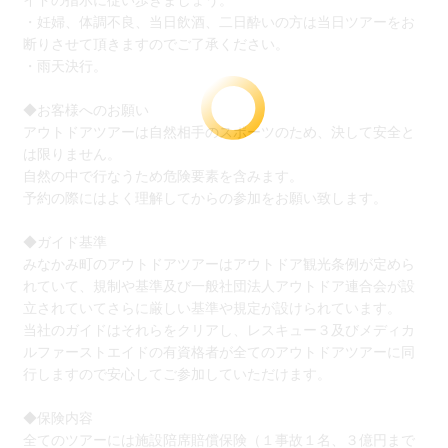
イドの指示に従い歩きましょう。
・妊婦、体調不良、当日飲酒、二日酔いの方は当日ツアーをお
断りさせて頂きますのでご了承ください。
・雨天決行。
◆お客様へのお願い
アウトドアツアーは自然相手のスポーツのため、決して安全と
は限りません。
自然の中で行なうため危険要素を含みます。
予約の際にはよく理解してからの参加をお願い致します。
◆ガイド基準
みなかみ町のアウトドアツアーはアウトドア観光条例が定めら
れていて、規制や基準及び一般社団法人アウトドア連合会が設
立されていてさらに厳しい基準や規定が設けられています。
当社のガイドはそれらをクリアし、レスキュー３及びメディカ
ルファーストエイドの有資格者が全てのアウトドアツアーに同
行しますので安心してご参加していただけます。
◆保険内容
全てのツアーには施設陪席賠償保険（１事故１名、３億円まで