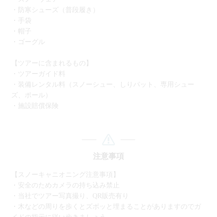
・防寒シューズ（普段履き）
・手袋
・帽子
・ゴーグル
【ツアーに含まれるもの】
・ツアーガイド料
・装備レンタル料（スノーシュー、しりパット、専用シュー
ズ、ポール）
・施設賠償保険
注意事項
【スノーキャニオニング注意事項】
・安全のためカメラの持ち込み禁止
・当社でツアー写真撮り、QR販売有り
・木などの周りを歩くとズボッと埋まることがありますのでガ