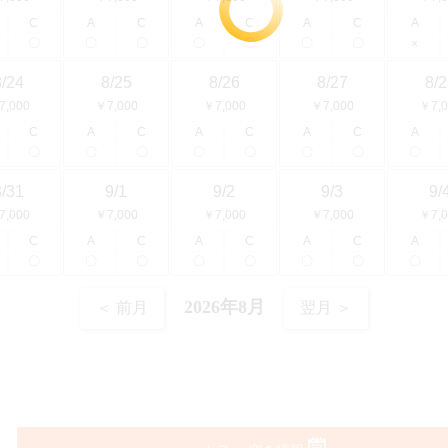
C
A
C
A
C
A
C
A
〇
〇
〇
〇
〇
〇
〇
×
8/24
8/25
8/26
8/27
8/2
7,000
￥7,000
￥7,000
￥7,000
￥7,0
C
A
C
A
C
A
C
A
〇
〇
〇
〇
〇
〇
〇
〇
8/31
9/1
9/2
9/3
9/
7,000
￥7,000
￥7,000
￥7,000
￥7,0
C
A
C
A
C
A
C
A
〇
〇
〇
〇
〇
〇
〇
〇
2026年8月
＜ 前月
翌月 ＞