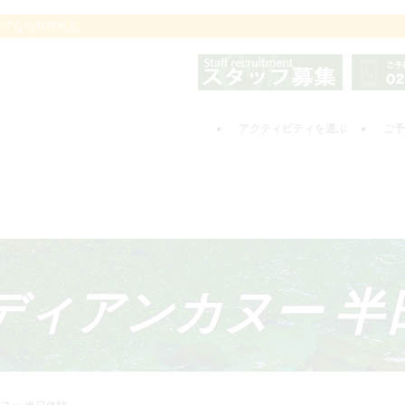
アならTOP水上
アクティビティを選ぶ
ご予
ディアンカヌー 半