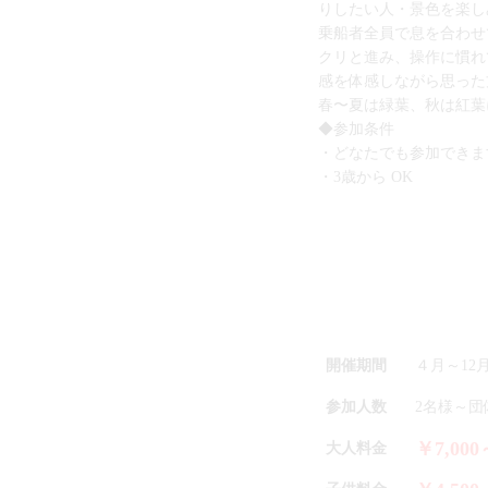
りしたい人・景色を楽し
乗船者全員で息を合わせ
クリと進み、操作に慣れ
感を体感しながら思った
春〜夏は緑葉、秋は紅葉
◆参加条件
・どなたでも参加できま
・3歳から OK
開催期間
４月～12
参加人数
2名様～
￥7,000
大人料金