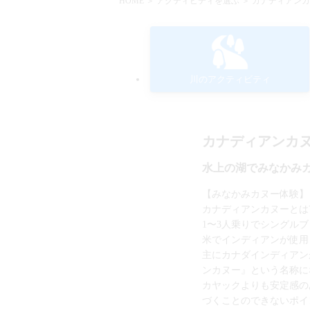
HOME
＞
アクティビティを選ぶ
＞ カナディアンカ
川のアクティビティ
カナディアンカヌ
水上の湖でみなかみ
【みなかみカヌー体験】
カナディアンカヌーとは
1〜3人乗りでシングル
米でインディアンが使用
主にカナダインディアン
ンカヌー』という名称に
カヤックよりも安定感の
づくことのできないポイ