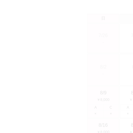
日
7/26
－
8/2
－
8/9
￥8,000
￥
A
C
A
×
×
×
8/16
￥8,000
￥