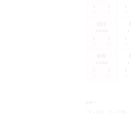
A
C
A
〇
×
×
8/23
￥8,000
￥
A
C
A
〇
〇
〇
8/30
￥8,000
￥
A
C
A
〇
〇
〇
カヌー
「A → 8:25」「C → 12:20」