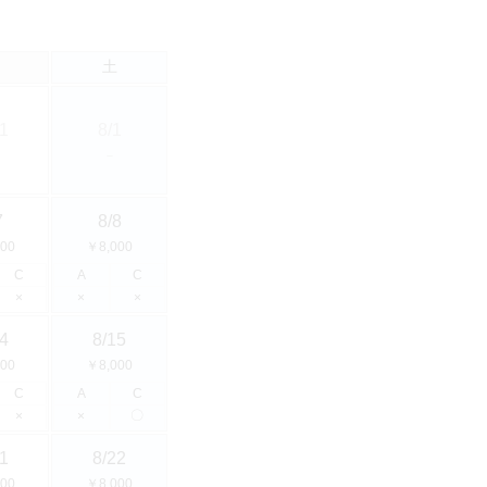
土
1
8/1
－
7
8/8
00
￥8,000
C
A
C
×
×
×
4
8/15
00
￥8,000
C
A
C
〇
×
×
1
8/22
00
￥8,000