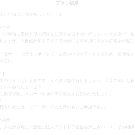
プラン説明
楽しむ前にこれを知っておこう！
安全性
ドが事前に天候と現地調査をし万全なる体制で行っていますが必ずしも
しますが、大自然が相手ですので天候により河川の増水や鉄砲水が起こ
ーはボートで行うスポーツで、自然の中でツアーをするため、危険性を
ださい。
イド
国のガイドもいますので、良く説明を理解しましょう。言葉の違いも有
てから参加しましょう。
に傷害保険、スポーツ保険の事前加入をお勧めいたします。
）
行うためには、ツアーガイドの支持のもとご参加下さい。
全基準
、みなかみ町に一般社団法人アウトドア連合会がございます。その組織