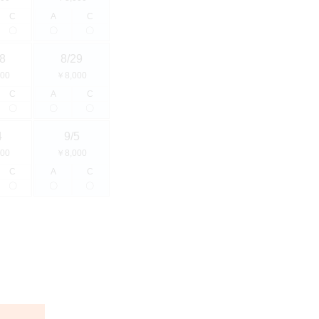
C
A
C
〇
〇
〇
8
8/29
00
￥8,000
C
A
C
〇
〇
〇
4
9/5
00
￥8,000
C
A
C
〇
〇
〇