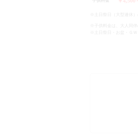
￥4,500
子供料金
※土日祭日（大型連休）の
※子供料金は、大人同伴
※土日祭日・お盆・ＧＷ・